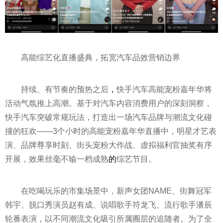
高能综艺化直播盛典，拓宽汽车品效营销边界
持续、有节奏的预热之后
，
快手汽车高能宠粉嘉年华将
活动气氛推上高潮。基于对汽车内容消费用户的深刻洞察，
快手汽车突破常规玩法，打造出一场汽车品牌与潮流文化碰
撞的狂欢——3个小时的高能宠粉嘉年华直播中，明星才艺表
演、品牌尊享时刻、街头宠粉大作战、虚拟福利官抽奖有序
开展，效果丝毫不输一档成熟
的
综艺节目。
在吃喝玩乐的市集场景中，新声女团NAME、街舞冠军
韩宇、脱口秀演员赵有成、说唱歌手符龙飞、流行歌手潘辰
轮番表演，以不同潮流文化吸引所属圈层的追随者。为了全