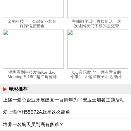
金融科技下，金融企业如何
主播雨化田们再接新活，这
保障信息安全
次让网友们下载的是交管
12123APP
深圳看到科技发布Kandao
QQ音乐做了“一件有意义的
Meeting S 180°超广角智能
小事”，让这些孩子听见“听不
视频会议机
见”的音乐
精彩推荐
上饶一爱心企业开展建党一百周年为平安卫士加餐主题活动
爱上海信H55E72A就是这么简单
培养一名航天员到底有多难？