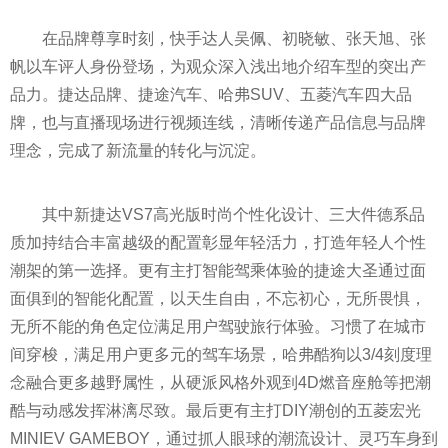
在品牌尊享时刻，快手达人吴佩、初晓敏、张天旭、张
帆以车评人身份登场，为观众深入浅出地介绍车型的突出产
品力。捷达品牌、捷途汽车、哈弗SUV、五菱汽车四大品
牌，也与直播现场进行视频连线，清晰传递产品信息与品牌
理念，完成了新流量的转化与沉淀。
其中新捷达VS7高光版时尚个
性
化设计、三大件德系品
质加持结合丰富越级的配置彰显年轻活力，打造年轻人个
性
潮架的第一选择。更有主打智能驾乘体验的捷途大圣通过面
面俱到的智能化配置，以天生自由，
不忘初
心
，无所畏惧，
无所不能的角色定位满足用户驾驶旅行体验。
习
惯了在城市
间穿梭，满足用户更多元的驾车场景，哈弗酷狗以3/4刻度理
念融合更多越野属
性
，从硬派风格外观到4D燃音座舱等把潮
酷与动感发挥淋漓尽致。最后更有主打DIY潮创的五菱宏光
MINIEV GAMEBOY，通过抓人眼球的潮流设计、灵巧车身到