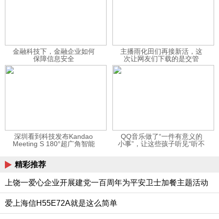
金融科技下，金融企业如何
主播雨化田们再接新活，这
保障信息安全
次让网友们下载的是交管
12123APP
深圳看到科技发布Kandao
QQ音乐做了“一件有意义的
Meeting S 180°超广角智能
小事”，让这些孩子听见“听不
视频会议机
见”的音乐
精彩推荐
上饶一爱心企业开展建党一百周年为平安卫士加餐主题活动
爱上海信H55E72A就是这么简单