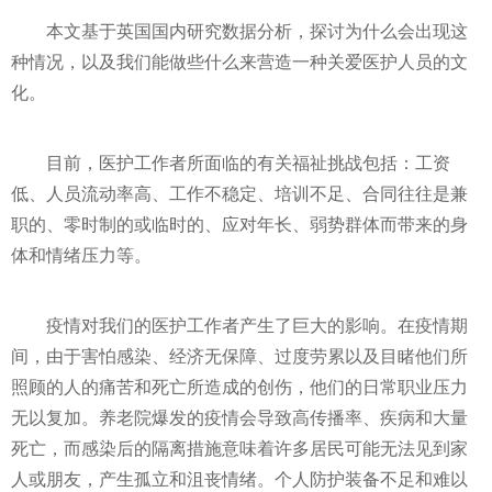
本文基于英国国内研究数据分析，探讨为什么会出现这
种情况，以及我们能做些什么来营造一种关爱医护人员的文
化。
目前，医护工作者所面临的有关福祉挑战包括：工资
低、人员流动率高、工作不稳定、培训不足、合同往往是兼
职的、零时制的或临时的、应对年长、弱势群体而带来的身
体和情绪压力等。
疫情
对我们的医护工作者产生了巨大的影响。在
疫情
期
间，由于害怕感染、经济无保障、过度劳累以及目睹他们所
照顾的人的痛苦和死亡所造成的创伤，他们的日常职业压力
无以复加。养老院爆发的
疫情
会导致高传播率、疾病和大量
死亡，而感染后的隔离措施意味着许多居民可能无法见到家
人或朋友，产生孤立和沮丧情绪。个人防护装备不足和难以