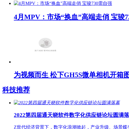
4月MPV：市场“换血”高端走俏 宝骏7
为视频而生 松下GH5S微单相机开箱
科技推荐
2022第四届通天晓软件数字化供应链论坛圆满
Z世代经济背景下，数字化浪潮掀起，产业升级、场景蝶