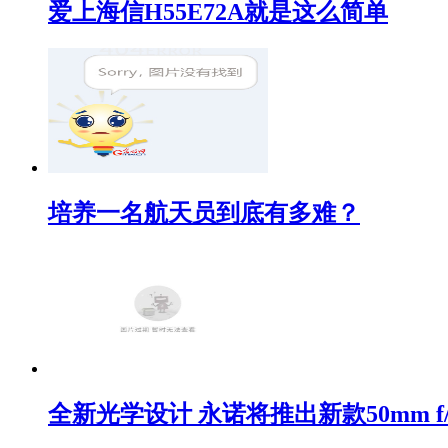
爱上海信H55E72A就是这么简单
培养一名航天员到底有多难？
全新光学设计 永诺将推出新款50mm f/1