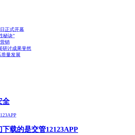
日正式开幕
胜秘诀”
营销
展研讨成果斐然
高质量发展
安全
载的是交管12123APP