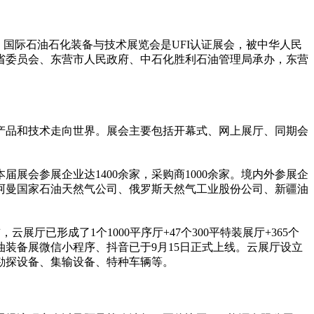
）国际石油石化装备与技术展览会是UFI认证展会，被
中华人民
省委员会、东营市人民政府、中石化胜利石油管理局承办，东营
备产品和技术走向世界。展会主要包括开幕式、网上展厅、同期会
会参展企业达1400余家，采购商1000余家。境内外参展企
阿曼
国家
石油天然气公司、俄罗斯天然气工业股份公司、新疆油
云展厅已形成了1个1000
平
序厅+47个300
平
特装展厅+365个
油装备展
微信
小程序、抖音已于9月15日正式上线。云展厅设立
勘探设备、集输设备、特种车辆等。