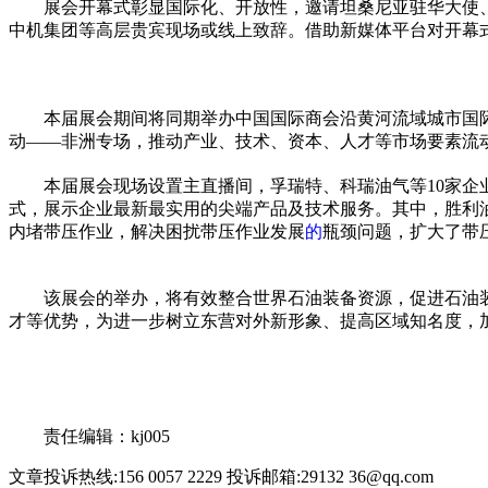
展会开幕式彰显国际化、开放
性
，邀请坦桑尼亚驻华大使
中机集团等高层贵宾现场或线上致辞。借助新媒体
平
台对开幕
本届展会期间将同期举办中国国际商会沿黄河流域城市国际
动——非洲专场，推动产业、技术、资本、人才等市场要素流
本届展会现场设置主直播间，孚瑞特、科瑞油气等10家
式，展示企业最新最实用的尖端产品及技术服务。其中，胜利
内堵带压作业，解决困扰带压作业发展
的
瓶颈问题，扩大了带
该展会的举办，将有效整合世界石油装备资源，促进石油
才等优势，为进一步树立东营对外新形象、提高区域知名度，
关键词：
责任编辑：kj005
文章投诉热线:156 0057 2229 投诉邮箱:29132 36@qq.com