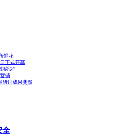
电商鲜花
日正式开幕
胜秘诀”
营销
展研讨成果斐然
安全