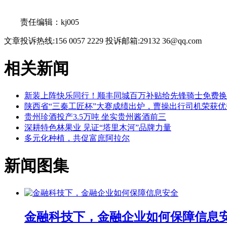
关键词：
责任编辑：kj005
文章投诉热线:156 0057 2229 投诉邮箱:29132 36@qq.com
相关新闻
新装上阵快乐同行！顺丰同城百万补贴给先锋骑士免费换
陕西省“三秦工匠杯”大赛成绩出炉，曹操出行司机荣获优
贵州珍酒投产3.5万吨 坐实贵州酱酒前三
深耕特色林果业 见证“塔里木河”品牌力量
多元化种植，共促富庶阿拉尔
新闻图集
金融科技下，金融企业如何保障信息