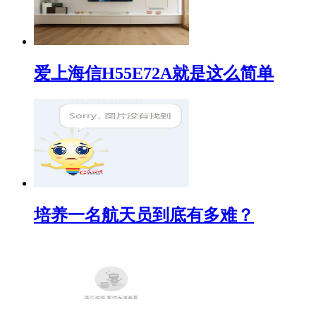
爱上海信H55E72A就是这么简单
培养一名航天员到底有多难？