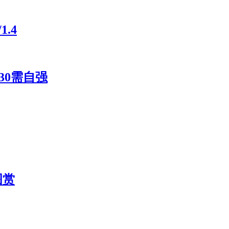
.4
30需自强
图赏