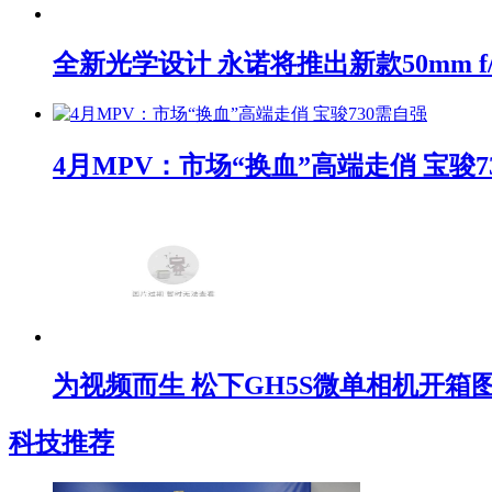
全新光学设计 永诺将推出新款50mm f/1
4月MPV：市场“换血”高端走俏 宝骏7
为视频而生 松下GH5S微单相机开箱
科技推荐