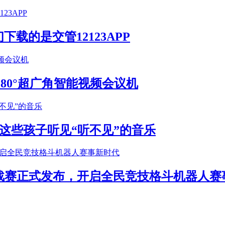
载的是交管12123APP
S 180°超广角智能视频会议机
这些孩子听见“听不见”的音乐
年挑战赛正式发布，开启全民竞技格斗机器人赛