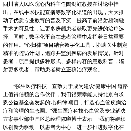
四川省
人民
医院心内科
主任
陶剑虹教授在讨论中指
出，在线手术技能直播等数字化渠道的出现，
大大
推
动了优质专业教育的普及下沉，提高了前沿射频消融
手术的可及
性
，让更多房颤患者获取更先进的治疗选
择。同时，数字化
平
台
在患者管理中发挥着日益重要
的作用。“心归律”项目结合数字化工具，协助医生制定
精准的随访计划，追踪并监测疾病的发展情况。针对
患者，项目提供多种形式、多样内容的患教科普，辐
射更多患者，帮助患者树立正确治疗观念。
“强生医疗科技一直致力于成为建设‘健康
中国
’道路
上值得信赖的合作伙伴，我们很荣幸能支持北京白求
恩公益
基金
会发起的‘心归律’项目，打造心血管疾病治
疗和管理的生态圈。”强生医疗科技心血管及专业解决
方案事业部
中国
区
总
经理陈曦博士表示：“我们将继续
以创新为驱动、以患者为中心，进一步推进数字化在