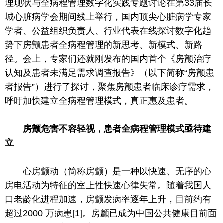
理现状与全病程管理数字化实践专题讨论在第33届长
城心脏病学会期间线上举行，国内顶尖心脏病学专家
学者、公益组织负责人、行业代表在线探讨数字化趋
势下房颤患者全病程管理的新思考、新模式、新路
径。会上，专家们还就刚发布的国内首个《房颤治疗
认知及患者未满足需求
调查
报告》（以下简称“房颤患
者报告”）进行了探讨，聚焦房颤患者临床诊疗需求，
呼吁加快建立全病程管理模式，真正惠及患者。
房颤危害不容轻视，患者全病程管理模式亟待建
立
心房颤动（简称房颤）是一种以快速、无序的心
房电活动为特征的室上
性
快速心律失常。随着我国人
口老龄化进程加速，房颤发病率逐年上升，目前约有
超过2000 万病患[1]。房颤已成为
中国
公共健康目前面