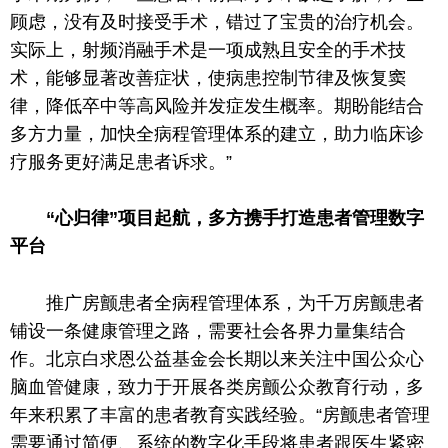
顾虑，没有及时接受手术，错过了宝贵的治疗机会。
实际上，射频消融手术是一项成熟且安全的手术技
术，能够显著改善症状，使病患控制节律及恢复窦
律，降低卒中等高风险并发症发生概率。期盼能结合
多方力量，加快全病程管理体系的建立，助力临床诊
疗服务更好满足患者诉求。”
“心归律”项目起航，多方携手打造患者管理数字
平
台
推广房颤患者全病程管理体系
，
为千万房颤患者
铺设一条健康管理之路，需要社会各界力量集结合
作。北京白求恩公益
基金
会长
期以来关注
中国
公众心
脑血管健康，致力于开展各类房颤公众教育行动，多
年来积累了丰富的患者教育实践经验。“房颤患者管理
需要通过简便、系统的数字化手段将患者跟医生紧密