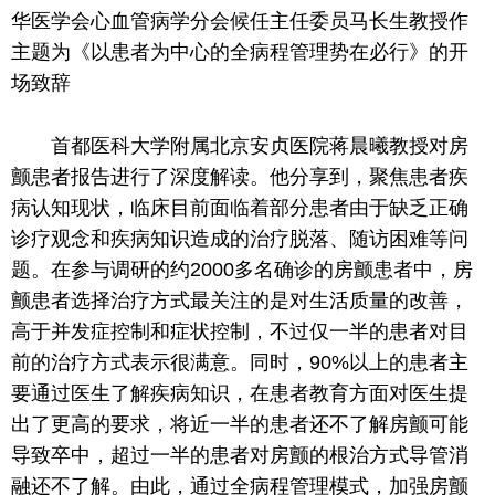
华医学会心血管病学分会候任
主任
委员
马长生教授作
主题为《以患者为中心的全病程管理势在必行》的开
场致辞
首都医科大学附属北京安贞医院蒋晨曦教授对房
颤患者报告进行了深度解读。他分享到，聚焦患者疾
病认知现状，临床目前面临着部分患者由于缺乏正确
诊疗观念和疾病知识造成的治疗脱落、随访困难等问
题。在参与调研的约2000多名确诊的房颤患者中，房
颤患者选择治疗方式最关注的是对生活质量的改善，
高于并发症控制和症状控制，不过仅一半的患者对目
前的治疗方式表示很满意。同时，90%以上的患者主
要通过医生了解疾病知识，在患者教育方面对医生提
出了更高的要求，将
近
一半的患者还不了解房颤可能
导致卒中，超过一半的患者对房颤的根治方式导管消
融还不了解。由此，通过全病程管理模式，加强房颤