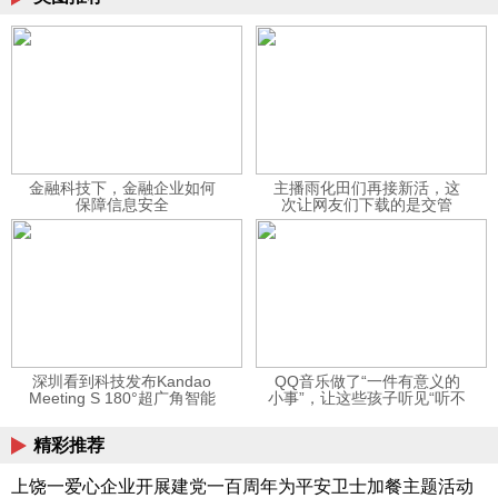
金融科技下，金融企业如何
主播雨化田们再接新活，这
保障信息安全
次让网友们下载的是交管
12123APP
深圳看到科技发布Kandao
QQ音乐做了“一件有意义的
Meeting S 180°超广角智能
小事”，让这些孩子听见“听不
视频会议机
见”的音乐
精彩推荐
上饶一爱心企业开展建党一百周年为平安卫士加餐主题活动