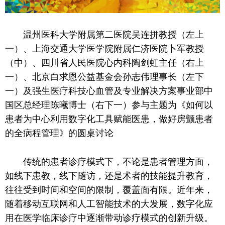
温州医科大学附属第二医院吴连拼教授（左上
一）、上海交通大学医学院附属仁济医院卜军教授
（中）、四川省
人民
医院心内科陶剑虹
主任
（右上
一）、北京白求恩公益
基金
会孙志伟理事长（左下
一）及强生医疗科技心血管及专业解决方案事业部
中
国
区
总
经理陈曦博士（右下一）参与主题为《如何以
患者为中心利用数字化工具赋能医患，做好房颤患者
的全病程管理》的圆桌讨论
传统的患者诊疗模式下，不论是患者管理方面，
如线下患教，线下随访，还是术者的技能提升教育，
往往受到时间和空间的限制，覆盖面有限。
近
年来，
随着移动互联网和人工智能技术的大发展，数字化应
用在医学临床诊疗中逐渐带动诊疗模式的创新升级。