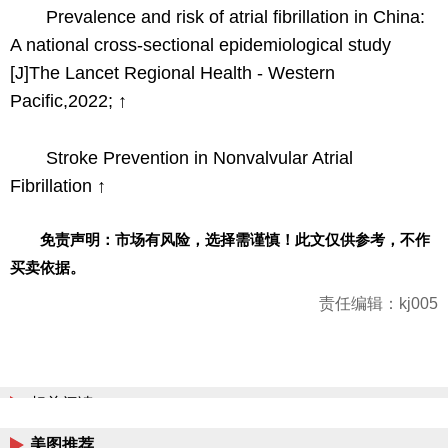
Prevalence and risk of atrial fibrillation in China:
A national cross-sectional epidemiological study
[J]The Lancet Regional Health - Western
Pacific,2022; ↑
Stroke Prevention in Nonvalvular Atrial
Fibrillation ↑
免责声明：市场有风险，选择需谨慎！此文仅供参考，不作
买卖依据。
责任编辑：kj005
相关阅读
美图推荐