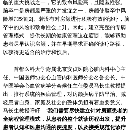
临的重大挑战之一，它的致命风险高，且隐匿
性
强。
脑卒中是房颤最严重的并发症之一，房颤使脑卒中风
险增加5倍[2]。若没有对房颤进行积极有效的诊疗，脑
卒中的风险和致命
性
会上升。因此，建立完整的专病
管理模式，提供长期的健康管理迫在眉睫，能够帮助
患者尽早认识房颤，并在早期寻求正确的诊疗路径，
以获得更适合的治疗和预后。
首都医科大学附属北京安贞医院心脏内科中心
主
任
、
中国
医师
协会
心血管内科医师分会名誉
会长
、中
华医学会心血管病学分会候任
主任
委员
马长生教授提
出，推行系统的疾病管理，对房颤疾病早防早治、减
轻患者自身、家庭及社会的整体负担有着重要意义。
马长生教授呼吁：“
我们需要尽快建立针对房颤患者的
全病程管理模式，从患者的整个就诊历程出发，提升
患者认知和医患沟通的便捷度，以及接受规范化诊疗