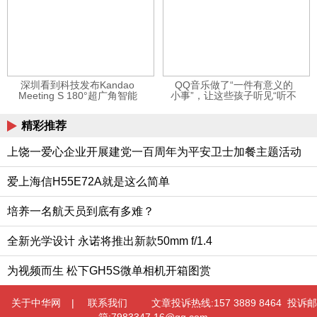
深圳看到科技发布Kandao
QQ音乐做了“一件有意义的
Meeting S 180°超广角智能
小事”，让这些孩子听见“听不
视频会议机
见”的音乐
精彩推荐
上饶一爱心企业开展建党一百周年为平安卫士加餐主题活动
爱上海信H55E72A就是这么简单
培养一名航天员到底有多难？
全新光学设计 永诺将推出新款50mm f/1.4
为视频而生 松下GH5S微单相机开箱图赏
关于中华网
|
联系我们
文章投诉热线:157 3889 8464 投诉邮
箱:7983347 16@qq.com