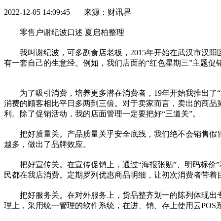
2022-12-05 14:09:45 来源：财讯界
零售户谢纪波口述 夏启柏整理
我叫谢纪波，可多副食店老板，2015年开始在武汉市汉
有一套自己的生意经。例如，我们店面的“红色星期三”主题促
为了吸引消费，培养更多潜在消费者，19年开始我推出了
消费的顾客相比
平
日多两到三倍。对于卖家而言，卖出的商品
利。除了促销活动，我的店面管理一定要把好“三道关”。
把好质量关。产品质量关乎安全底线，我们绝不会销售假
越多，做出了品牌效应。
把好宣传关。在宣传促销上
，
通过“海报张贴”、明码标价
民都在我店消费。定期罗列优惠商品明细，让初次消费者带着
把好服务关。在对外服务上，货品整齐划一的陈列体现出
理上，采用统一管理的软件系统，在进、销、存上使用云POS