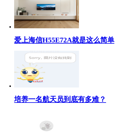
爱上海信H55E72A就是这么简单
培养一名航天员到底有多难？