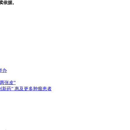
卖依据。
举办
两张皮”
新药” 惠及更多肿瘤患者