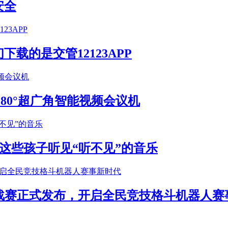
安全
载的是交管12123APP
S 180°超广角智能视频会议机
这些孩子听见“听不见”的音乐
年挑战赛正式发布，开启全民竞技格斗机器人赛