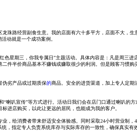
阳区龙珠路经营副食生意。我的店面有六十多
平
方，店面不大，生
销活动就是一个成功案例。
“红色星期三，你我专属日”主题活动。具体内容是：凡是周三
第二件半价商品基本不
赚钱
或赚取很少的利润。但是顾客
习
惯购
冒伪劣产品或过期质保
的
商品。安全的进货渠道，加上专人定期
”和“喇叭宣传”等方式进行。活动日我们会在店门口通过喇叭的
目标进店购买，以此让更远的居民，也能成为我的客户。
专业，给消费者带来舒适安全体验感。同时采取24小时营业制，
系统，指定专人负责系统库存与实际库存的一致
性
，确保真实有