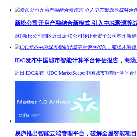
新松公司开启产融结合新模式 引入中芯聚源等
(图)新松公司园区近日,新松公司转让全资子公司苏州新
IDC发布中国城市智能计算平台评估报告，商
近日,IDC发布《IDC MarketScape:中国城市智
易庐推出智能云端管理平台，破解全屋智能项目