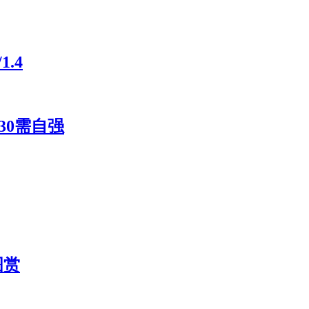
.4
30需自强
图赏