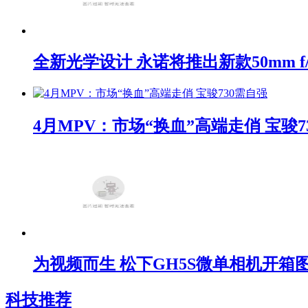
全新光学设计 永诺将推出新款50mm f/1
4月MPV：市场“换血”高端走俏 宝骏7
为视频而生 松下GH5S微单相机开箱
科技推荐