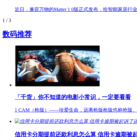
近日，兼容万物的Matter 1 0版正式发布，给智能
1
/ 3
数码推荐
「干货」你不知道的电影小常识，一定要看看
1 CAM（枪版）——珍爱生命，远离枪版枪版也称抢
信用卡分期提前还款利息怎么算 信用卡逾期被