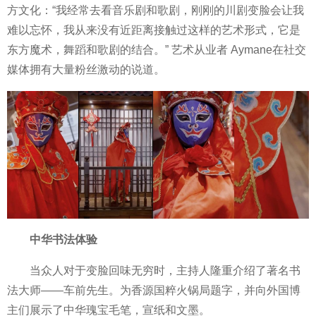
方文化：“我经常去看音乐剧和歌剧，刚刚的川剧变脸会让我
难以忘怀，我从来没有
近
距离接触过这样的艺术形式，它是
东方魔术，舞蹈和歌剧的结合。” 艺术从业者 Aymane在社交
媒体拥有大量粉丝激动的说道。
中华书法体验
当众人对于变脸回味无穷时，主持人隆重介绍了著名书
法大师——车前先生。为香源国粹火锅局题字，并向外国博
主们展示了中华瑰宝毛笔，宣纸和文墨。