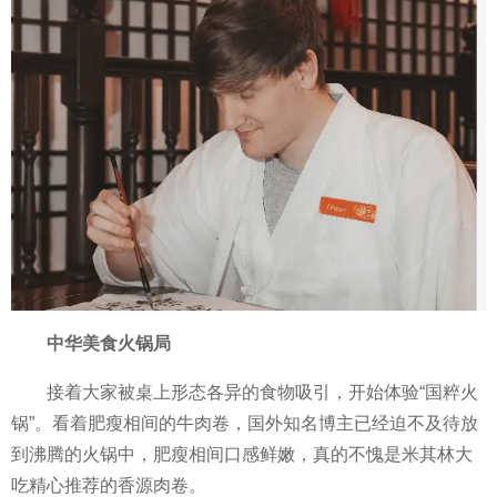
中华美食火锅局
接着大家被桌上形态各异的食物吸引，开始体验“国粹火
锅”。看着肥瘦相间的牛肉卷，国外知名博主已经迫不及待放
到沸腾的火锅中，肥瘦相间口感鲜嫩，真的不愧是米其林大
吃精心推荐的香源肉卷。