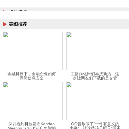
相关阅读
美图推荐
金融科技下，金融企业如何
主播雨化田们再接新活，这
保障信息安全
次让网友们下载的是交管
12123APP
深圳看到科技发布Kandao
QQ音乐做了“一件有意义的
Meeting S 180°超广角智能
小事”，让这些孩子听见“听不