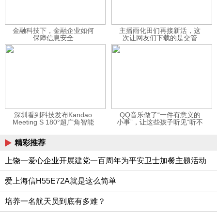
金融科技下，金融企业如何
主播雨化田们再接新活，这
保障信息安全
次让网友们下载的是交管
12123APP
深圳看到科技发布Kandao
QQ音乐做了“一件有意义的
Meeting S 180°超广角智能
小事”，让这些孩子听见“听不
视频会议机
见”的音乐
精彩推荐
上饶一爱心企业开展建党一百周年为平安卫士加餐主题活动
爱上海信H55E72A就是这么简单
培养一名航天员到底有多难？