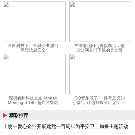
金融科技下，金融企业如何
主播雨化田们再接新活，这
保障信息安全
次让网友们下载的是交管
12123APP
深圳看到科技发布Kandao
QQ音乐做了“一件有意义的
Meeting S 180°超广角智能
小事”，让这些孩子听见“听不
视频会议机
见”的音乐
精彩推荐
上饶一爱心企业开展建党一百周年为平安卫士加餐主题活动