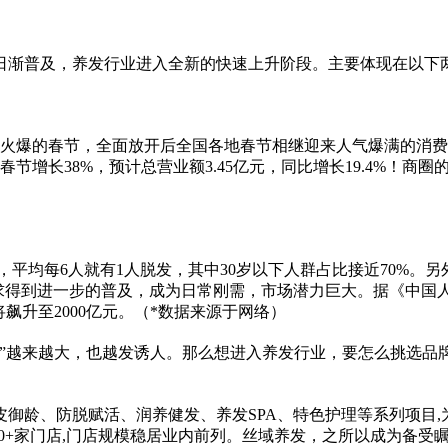
的日渐普及，养发行业进入全新的快速上升阶段。主要体现在以下
最火爆的春节，全面放开后全国各地春节相继迎来人气爆满的消费“
节增长38%，预计总营业额3.45亿元，同比增长19.4%！
，
平
均每6人就有1人脱发，其中30岁以下人群占比接
近
70%。
求得到进一步的普及，成为日常刚需，市场潜力巨大。据《中国人头
将飙升至2000亿元。（*数据来源于网络）
糕”越来越大，也越发诱人。那么想进入养发行业，要怎么挑选品
皮御龄、防脱赋活、润养健发、养发SPA、特色护理等系列项目
2000+家门店,门店规模稳居业内前列。丝域养发，之所以成为