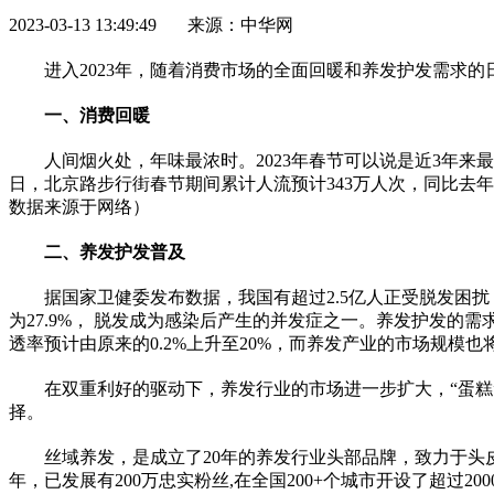
2023-03-13 13:49:49 来源：中华网
进入2023年，随着消费市场的全面回暖和养发护发需求
一、
消费回暖
人间
烟
火处，年味最浓时。2023年春节可以说是
近
3年来
日，北京路步行街春节期间累计人流预计343万人次，同比去年春
数据来源于网络）
二、养发护发普及
据
国家
卫健委发布数据，我国有超过2.5亿人正受脱发困扰
为27.9%， 脱发成为感染后产生的并发症之一。养发护发的需
透率预计由原来的0.2%上升至20%，而养发产业的市场规模也
在双重利好的驱动下，养发行业的市场进一步扩大，“蛋
择。
丝域养发，是成立了20年的养发行业头部品牌，致力于头
年，已发展有200万忠实粉丝,在全国200+个城市开设了超过