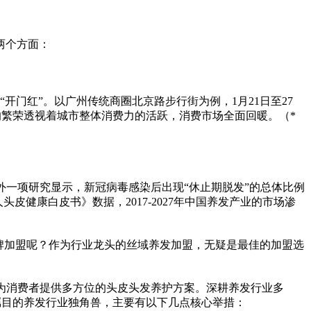
两个方面：
开门红”。以广州传统商圈北京路步行街为例，1月21日至27
商圈的繁荣透视着城市整体消费力的活跃，消费市场全面回暖。（*
另外一项研究显示，
新冠
病毒
感染后出现“休止期脱发”的总体比例
皮健康白皮书》数据，2017-2027年中国养发产业的市场渗
牌加盟呢？作为行业龙头的丝域养发加盟，无疑是最佳的加盟选
,为消费者提供多方位的头皮头发养护方案。深耕养发行业多
备受瞩目的养发行业独角兽，主要有以下几点核心举措：