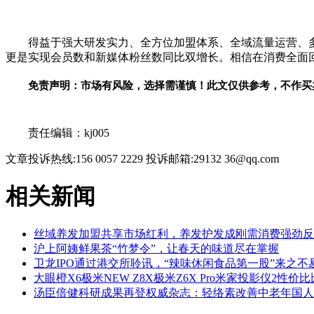
得益于强大研发实力、全方位加盟体系、全域流量运营、多
更是实现会员数和新媒体粉丝数同比双增长。相信在消费全面回
免责声明：市场有风险，选择需谨慎！此文仅供参考，不作买
关键词：
责任编辑：kj005
文章投诉热线:156 0057 2229 投诉邮箱:29132 36@qq.com
相关新闻
丝域养发加盟共享市场红利，养发护发成刚需消费强劲反
沪上阿姨鲜果茶“竹梦令”，让春天的味道尽在掌握
卫龙IPO通过港交所聆讯，“辣味休闲食品第一股”来之不
大眼橙X6极米NEW Z8X极米Z6X Pro米家投影仪2性价
汤臣倍健科研成果再登权威杂志：轻络素改善中老年国人