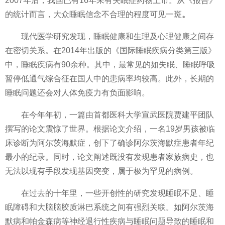
2007年后，我国已有16年未有失眠症药物上市。从《报告》
的统计而言，大众睡眠信念不合理的程度可见一斑
。
现代医学研究发现，睡眠健康和生理及心理健康之间存
在密切关系。在2014年出版的《国际睡眠疾病分类第三版》
中，睡眠疾病有90余种。其中，最常见的如失眠、睡眠呼吸
暂停低通气综合征在国人中的患病率均较高。此外，长期的
睡眠问题还会对人体免疫力有负面影响。
在今年年初，一篇由首都医科大学宣武医院贾建
平
团队
撰写的论文震惊了世界。根据论文介绍，一名19岁男孩被临
床诊断为阿尔茨海默症，创下了确诊阿尔茨海默症患者年纪
最小的纪录。同时，论文阐述既没有发现患者家族病史，也
无法以现有手段发现基因突变，属于极为罕见的病例。
在过去的十年里，一些开创
性
的研究发现睡眠不足、睡
眠障碍和大脑脑胶质淋巴系统之间有强烈关联。如阿尔茨海
默病和帕金森病等神经退行
性
疾病与睡眠问题导致的睡眠和