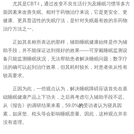
尤其是CBT-I
，
通过改变不良生活行为及睡眠
习
惯等多方
面因素来改善失眠。相对于药物治疗来说，它是更安全、更
健康、更具普适
性
的失眠疗法，是针对失眠最有效的非药物
治疗方法之一。
正如其名称所表达的那样，辅助睡眠健康始终是作为辅
助手段，并不能保证达到很好的效果——可穿戴睡眠监测设
备只能监测睡眠状况，无法帮助患者解决睡眠问题；数字疗
法的确可以起到治疗效果，但其耗时较长，对患者依从
性
有
较高要求。
正因为此，一些观点认为，解决睡眠障碍应该首先在基
础睡眠健康产品上下功夫，之后再考虑引入辅助手段不迟。
从《报告》的调研结果来看，59.0%
的
受访者认为寝具因
素，如床垫、枕头等会影响睡眠质量。因此，这种观点并非
没有道理。