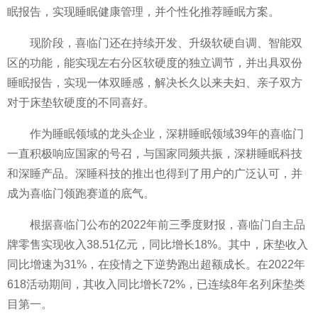
眠报告，实现睡眠健康管理，并个
性
化推荐睡眠方案。
现阶段，喜临门还在持续开发、升级软硬自调、智能双
区的功能，能实现左右分区软硬度的
独立
调节，并出具双份
睡眠报告，实现一体双睡感，解决长久以来夫妇、亲子双方
对于床垫软硬度的不同喜好。
作为睡眠领域的龙头企业，深耕睡眠领域39年的喜临门
一直积极响应
国家
的号召，与
国家
同频共振，深耕睡眠科技
和深睡产品。深睡科技的推出也得到了用户的广泛认可，并
成为喜临门领跑赛道的底气。
根据喜临门公布的2022年前三季度财报，喜临门自主品
牌零售实现收入38.51亿元，同比增长18%。其中，床垫收入
同比增速为31%，在
疫情
之下逆势跑出超额成长。在2022年
618活动期间，其收入同比增长72%，已连续8年名列床垫类
目第一。