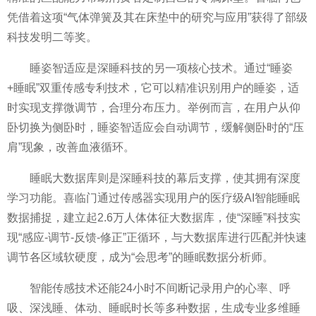
凭借着这项“气体弹簧及其在床垫中的研究与应用”获得了部级
科技发明二等奖。
睡姿智适应是深睡科技的另一项核心技术。通过“睡姿
+睡眠”双重传感专利技术，它可以精准识别用户的睡姿，适
时实现支撑微调节，合理分布压力。举例而言，在用户从仰
卧切换为侧卧时，睡姿智适应会自动调节，缓解侧卧时的“压
肩”现象，改善血液循环。
睡眠大数据库则是深睡科技的幕后支撑，使其拥有深度
学
习
功能。喜临门通过传感器实现用户的医疗级AI智能睡眠
数据捕捉，建立起2.6万人体体征大数据库，使“深睡”科技实
现“感应-调节-反馈-修正”正循环，与大数据库进行匹配并快速
调节各区域软硬度，成为“会思考”的睡眠数据分析师。
智能传感技术还能24小时不间断记录用户的心率、呼
吸、深浅睡、体动、睡眠时长等多种数据，生成专业多维睡