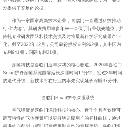
矢的数据，喜临门也深入了解了国人的睡眠痛点，为产品研
发提供了充足的论据。
作为一家
国家
高新技术企业，喜临门一直通过科技推动
行业“内卷”。其研发费用率多年来一直位于行业领先地位，并
依托专业研发团队和技术交流及时将最新科学研究成果产业
化。截至2022年12月，公司获得授权专利962项，其中国内
专利941项，国际专利21项。
深睡科技是喜临门
近
年深耕的核心赛道。2020年喜临门
Smart护脊深睡系统能够延长深睡时间17分钟，经过3年时间
的迭代升级，新技术将在行业内率先实现延长深睡37分钟。
喜临门Smart护脊深睡系统
空气弹簧是喜临门深睡科技的核心。
近
千个具有软硬可
调节特
性
的气体弹簧可以更好地适应用户的脊柱曲线，通过
精准的匹配能力帮助消费者定制自己的专属床垫。喜临门也