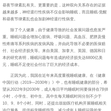
昼夜节律紊乱有关。更重要的是，这种双向关系存在的证据
越来越多，神经退行
性
疾病不仅会影响睡眠，而且睡眠-觉醒
和昼夜节律紊乱也会加剧神经退行
性
病变。
除了个人健康，由于健康导致的社会发展问题也愈发严
重。睡眠问题会增加心脏病、呼吸问题、高血压、肥胖及慢
性
疼痛等系列疾病的发病风险，并由此导致不必要的医保赔
付、社会经济损失等。来自美国、加拿大、英国、德国和日
本的研究表明，睡眠问题每年造成的经济损失达6800亿美
元，睡眠不足使社会付出了巨大的经济成本。
正因为此，我国在
近
年来高度重视睡眠健康。在《健康
中国行动（2019—2030年）》中，也有睡眠健康的部分，希
望从2022年到2030年，成人每日
平
均睡眠时间要保持在7到8
小时，小学生、初中生、高中生每天睡眠时间分别不少于
10、9、8个小时。同时，还提出鼓励医疗机构开展睡眠相关
诊疗服务，提供科学睡眠指导，减少成年人睡眠问题的发