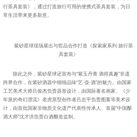
行茶具套装》，通过打造旅行可用的便携式茶具套装，为日
常生活带来更多新意。
紫砂星球现场展出与哲品合作打造《探索家系列·旅行茶
具套装》
除此之外，紫砂星球还宣布与“紫玉丹青 酒得真趣”非遗
跨界合作，在紫砂酒器中细细品味“艺·壶·酒”的魅力。由
国家
工艺美术大师吕俊杰负责器形设计，由国际著名画家、《少
年派的奇幻漂流》老虎原型创作者吕忠
平
负责图案等美术设
计，由首批
国家
非物质文化遗产代表
性
传承人、首届“中国酿
酒大师”沈才洪负责白酒酿造监制。