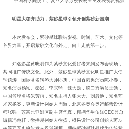
中国科学院院士、复旦大学原校长杨玉良发表祝贺视频
明星大咖齐助力，紫砂星球引领开创紫砂新国潮
本次发布会，紫砂星球联结影视、时尚、艺术、文化等
各界力量，开启紫砂文化向外走、向上走的第一步。
知名影星黄晓明作为紫砂文化爱好者来到发布会现场，
共同推广传统文化。此外，紫砂星球紫砂文化明星推广大使
钟镇涛，国际著名钢琴大师郎朗，中国香港男演员陈小春，
知名演员杨颖、秦岚、李宗翰，魏大勋，脱口秀演员王勉，
中国篮球名将朱芳雨，知名主持人张
大大
、刘彦池，知名艺
术家杨冕，更新设计创始人周游，北京冬奥会奥运邮票设计
师张强，苏富比亚洲区副
主席
华真，栩栩华生传媒CEO兼总
编辑冯楚轩，微播易创始人徐扬，橙果设计公司创始人蒋友
柏等嘉宾也纷纷发来祝贺视频，期待紫砂星球品牌为传统紫