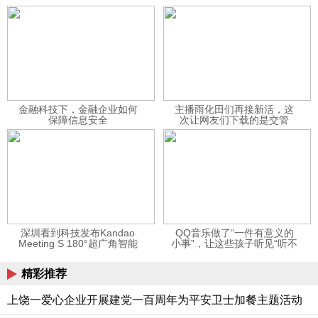
金融科技下，金融企业如何
主播雨化田们再接新活，这
保障信息安全
次让网友们下载的是交管
12123APP
深圳看到科技发布Kandao
QQ音乐做了“一件有意义的
Meeting S 180°超广角智能
小事”，让这些孩子听见“听不
视频会议机
见”的音乐
精彩推荐
上饶一爱心企业开展建党一百周年为平安卫士加餐主题活动