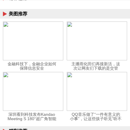
相关阅读
美图推荐
金融科技下，金融企业如何
主播雨化田们再接新活，这
保障信息安全
次让网友们下载的是交管
12123APP
深圳看到科技发布Kandao
QQ音乐做了“一件有意义的
Meeting S 180°超广角智能
小事”，让这些孩子听见“听不
视频会议机
见”的音乐