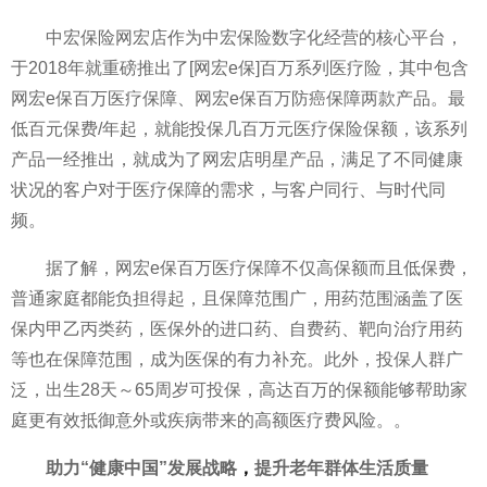
中宏保险网宏店作为中宏保险数字化经营的核心
平
台，
于2018年就重磅推出了[网宏e保]百万系列医疗险，其中包含
网宏e保百万医疗保障、网宏e保百万防癌保障两款产品。最
低百元保费/年起，就能投保几百万元医疗保险保额，该系列
产品一经推出，就成为了网宏店明星产品，满足了不同健康
状况的客户对于医疗保障的需求，与客户同行、与时代同
频。
据了解，网宏e保百万医疗保障不仅高保额而且低保费，
普通家庭都能负担得起，且保障范围广，用药范围涵盖了医
保内甲乙丙类药，医保外的进口药、自费药、靶向治疗用药
等也在保障范围，成为医保的有力补充。此外，投保人群广
泛，出生28天～65周岁可投保，高达百万的保额能够帮助家
庭更有效抵御意外或疾病带来的高额医疗费风险。。
助力“健康中国”发展战略
，
提升老年群体生活质量