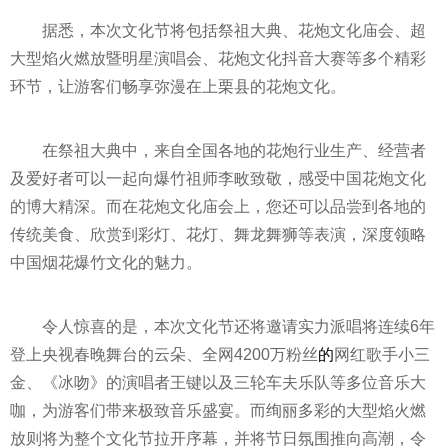
据悉，本次文化节将包括祭祖大典、花炮文化庙会、超
大型焰火燃放暨明星演唱会、花炮文化抖音大赛等多个精彩
环节，让游客们畅享弥漫在上栗县的花炮文化。
在祭祖大典中，来自全国各地的花炮行业生产、经营者
及爱好者可以一起向爆竹祖师李畋致敬，感受中国花炮文化
的博大精深。而在花炮文化庙会上，您还可以品尝到各地的
传统美食、欣赏到彩灯、花灯、舞龙舞狮等表演，深度领略
中国烟花爆竹文化的魅力。
令人惊喜的是，本次文化节还将邀请实力派唱将连续6年
登上央视春晚舞台的云朵、全网4200万粉丝
的
网红歌手小三
金、《冰吻》的演唱者王键以及三轮车夫乐队等多位音乐大
咖，为游客们带来极致音乐盛宴。而绚丽多彩的大型焰火燃
放则将为整个文化节拉开序幕，并将节日氛围推向高潮，令