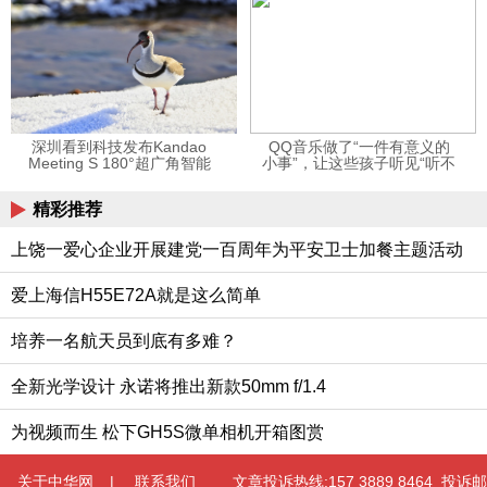
深圳看到科技发布Kandao
QQ音乐做了“一件有意义的
Meeting S 180°超广角智能
小事”，让这些孩子听见“听不
视频会议机
见”的音乐
精彩推荐
上饶一爱心企业开展建党一百周年为平安卫士加餐主题活动
爱上海信H55E72A就是这么简单
培养一名航天员到底有多难？
全新光学设计 永诺将推出新款50mm f/1.4
为视频而生 松下GH5S微单相机开箱图赏
关于中华网
|
联系我们
文章投诉热线:157 3889 8464 投诉邮