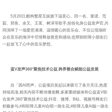
5月20日,酷狗繁星互娱旗下温奕心、田一名、童珺、范
茹、郑鱼、余又、王茗、树泽等歌手,纷纷化身公益发声官,共
同演绎了一场爱意满满、温情暖心的音乐会。不仅让现场听
众在音乐的海洋中尽情释放善意和感动,也帮助听障小朋友们
一起放飞了心中的音乐梦想。
蓝V发声360°聚焦技术公益
跨界整合赋能公益发展
自「因AI而声」公益项目发起以来吸引了各方关注,热度
持续高涨,相关内容不断传播发酵,多家重磅媒体和公益蓝V联
合发声,360°聚焦技术公益;抖音、微博、B站、视频号网友们
积极参与,#和听障儿童AI合唱一路生花,#听障儿童AI版一路生