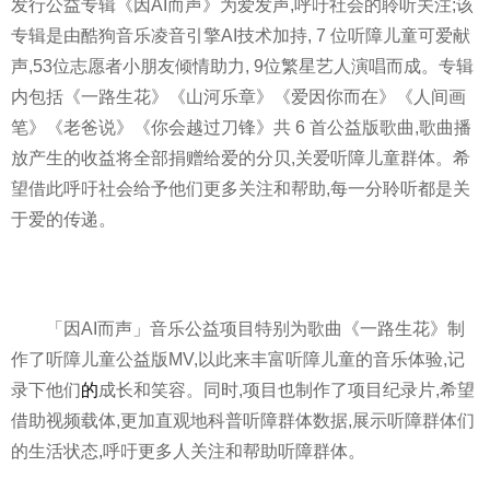
发行公益专辑《因AI而声》为爱发声,呼吁社会的聆听关注;该
专辑是由酷狗音乐凌音引擎AI技术加持, 7 位听障儿童可爱献
声,53位志愿者小朋友倾情助力, 9位繁星艺人演唱而成。专辑
内包括《一路生花》《山河乐章》《爱因你而在》《人间画
笔》《老爸说》《你会越过刀锋》共 6 首公益版歌曲,歌曲播
放产生的收益将全部捐赠给爱的分贝,关爱听障儿童群体。希
望借此呼吁社会给予他们更多关注和帮助,每一分聆听都是关
于爱的传递。
「因AI而声」音乐公益项目特别为歌曲《一路生花》制
作了听障儿童公益版MV,以此来丰富听障儿童的音乐体验,记
录下他们
的
成长和笑容。同时,项目也制作了项目纪录片,希望
借助视频载体,更加直观地科普听障群体数据,展示听障群体们
的生活状态,呼吁更多人关注和帮助听障群体。