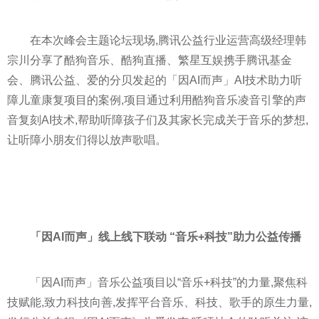
在本次峰会主题论坛现场,腾讯公益行业运营高级经理韩
宗川分享了酷狗音乐、酷狗直播、繁星互娱携手腾讯
基金
会、腾讯公益、爱的分贝发起的「因AI而声」AI技术助力听
障儿童康复项目的案例,项目通过利用酷狗音乐凌音引擎的声
音复刻AI技术,帮助听障孩子们及其家长完成关于音乐的梦想,
让听障小朋友们得以放声歌唱。
「因AI而声」线上线下联动 “音乐+科技”助力公益传播
「因AI而声」音乐公益项目以“音乐+科技”的力量,聚焦科
技赋能,致力科技向善,发挥
平
台音乐、科技、歌手的原生力量,