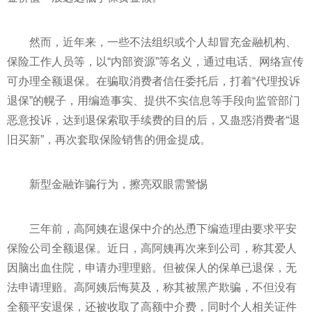
然而，
近
年来，一些不法组织或个人却冒充
金融
机构、
保险工作人员等，以“内部资源”等名义，通过电话、网络宣传
可办理全额退保。在骗取消费者信任委托后，打着“代理投诉
退保”的幌子，用编造事实、提供不实信息等手段向监管部门
恶意投诉，达到退保索取手续费的目的后，又蛊惑消费者“退
旧买新”，再次套取保险销售的佣金提成。
新型
金融
诈骗
行为，擦亮双眼需警惕
三年前，高阿姨在退保中介的怂恿下编造理由要求
平
安
保险公司全额退保。
近
日，高阿姨再次来到公司，称其爱人
因脑出血住院，申请办理理赔。但被保人的保单已退保，无
法申请理赔。高阿姨后悔莫及，称其被黑产欺骗，不但没有
全额
平
安退保，还被收取了高额中介费，同时个人相关
证件