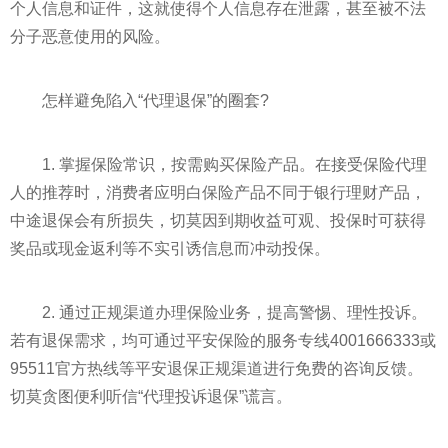
个人信息和
证件
，这就使得个人信息存在泄露，甚至被不法
分子恶意使用的风险。
怎样避免陷入“代理退保”的圈套?
1. 掌握保险常识，按需购买保险产品。在接受保险代理
人的推荐时，消费者应明白保险产品不同于银行
理财
产品，
中途退保会有所损失，切莫因到期收益可观、投保时可获得
奖品或现金返利等不实引诱信息而冲动投保。
2. 通过正规渠道办理保险业务，提高警惕、理
性
投诉。
若有退保需求，均可通过
平
安保险的服务专线4001666333或
95511官方热线等
平
安退保正规渠道进行免费的咨询反馈。
切莫贪图便利听信“代理投诉退保”谎言。