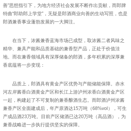
善”思想指引下，为地方经济社会发展不断作出贡献，而郎牌
特曲“郎助郎上学堂”，无疑是郎酒商业向善的生动写照，也是
郎酒兼香事业蓬勃发展的一大脚注。
在当下，浓酱兼香蓝海市场已成型，取浓酱二者风味之
精华、兼具产能和品质基础的兼香型产品，正处于价值洼
地。而在兼香领域具有深厚储备的郎酒，多年积累的深厚兼
香底蕴将一步变现：
品质上，郎酒具有黄金产区优势与产能储能保障。赤水
河左岸酱香白酒黄金产区和长江上游泸州浓香白酒黄金产区
一起，构建起了不可复制的兼香酿酒生态。而郎酒泸州浓酱
兼香产区全面建成后，年产原酒达15万吨（68%vol），可生
产成品酒23万吨。目前产区储酒已达20万吨（高品酒），为
兼香战略进一步执行提供坚实的保障。