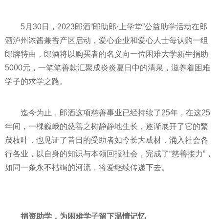
5月30日，2023郎酒“郎助郎·上学堂”公益助学活动在郎
酒泸州浓酱兼香产区启动，爱心企业和爱心人士每认购一组
郎牌特曲，郎酒将以购买者的名义向一位困难大学新生捐助
5000元，一笔笔善款汇聚成炎炎夏日中的清泉，滋养着困难
学子的求学之路。
迄今为止，郎酒这项慈善事业已经持续了25年，在这25
年间，一棵巍峨的慈善之树静静地生长，逐渐展开了它的繁
茂枝叶，也见证了昔日的受助者如今长大成材，涌入社会各
行各业，以自身的知识与本领回报社会，完成了“慈善接力”，
如同一条永不枯竭的河流，将爱继续传递下去。
捐资助学，为困难学子留下温情记忆