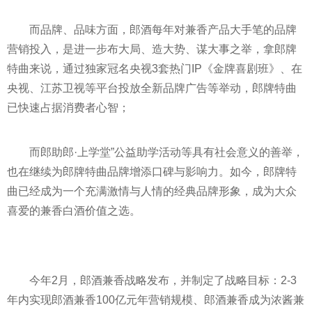
而品牌、品味方面，郎酒每年对兼香产品大手笔的品牌
营销投入，是进一步布大局、造大势、谋大事之举，拿郎牌
特曲来说，通过独家冠名
央视
3套热门IP《金牌喜剧班》、在
央视
、江苏卫视等
平
台投放全新品牌广告等举动，郎牌特曲
已快速占据消费者心智；
而郎助郎·上学堂”公益助学活动等具有社会意义的善举，
也在继续为郎牌特曲品牌增添口碑与影响力。如今，郎牌特
曲已经成为一个充满激情与人情的经典品牌形象，成为大众
喜爱的兼香白酒价值之选。
今年2月，郎酒兼香战略发布，并制定了战略目标：2-3
年内实现郎酒兼香100亿元年营销规模、郎酒兼香成为浓酱兼