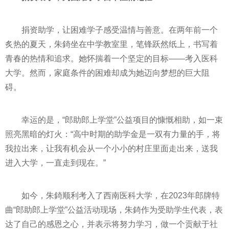
捐资助学，让困难学子感受温情与善意。在两年前一个
炙热的夏天，朱錡坐在中学教室里，笔锋跃然纸上，书写着
青春的热情和追求。她怀揣着一个坚定的目标——考入医科
大学。然而，家庭条件的困难却成为她迈向梦想的巨大阻
碍。
幸运的是，“郎助郎上学堂”公益项目的慷慨相助，如一束
照亮黑暗的灯火：“高中时期的助学金是一双有力量的手，将
我拉出来，让我有机会从一个小小的村庄里面走出来，送我
进入大学，一直走到现在。”
如今，朱錡顺利考入了西南医科大学，在2023年郎牌特
曲“郎助郎上学堂”公益活动现场，朱錡作为受助学生代表，表
达了自己的感恩之心，并表示将努力学
习
，做一个贡献于社