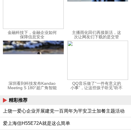
金融科技下，金融企业如何
主播雨化田们再接新活，这
保障信息安全
次让网友们下载的是交管
12123APP
深圳看到科技发布Kandao
QQ音乐做了“一件有意义的
Meeting S 180°超广角智能
小事”，让这些孩子听见“听不
视频会议机
见”的音乐
精彩推荐
上饶一爱心企业开展建党一百周年为平安卫士加餐主题活动
爱上海信H55E72A就是这么简单