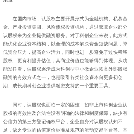
在国内市场，认股权主要开展形式为
金融
机构、
私募
基
金
、产业
投资
集团、风险债权
投资
机构
，通过获取企业部分
认股权来为企业提供融资服务。对于科创企业来说，此方式
能优化企业资本结构，以合理的成本解决资金短缺问题，降
低资金压力，提高企业活力，同时也进一步避免了过快稀释
股权，更有利提升估值，其商业价值也能够得到体现。从功
能发挥看，认股权逐渐成为科创型中小微企业拓宽外部股权
融资的有效方式之一，也是吸引各类社会资本向更多初创
期、成长期科创企业提供融资支持的一个重要工具。
同时，认股权也面临一定的困难，如非上市科创企业认
股权的有效
性
及合法
性
没有明确的法律和制度保障，缺少有
公信力的第三方登记确权
平
台，企业自身对认股权认知不
足，缺乏专业的估值定价标准及规范的流动交易
平
台等。基