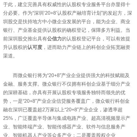
于此，建立完善具有权威
性
的认股权专业服务
平
台亦显得十
分必要。作为“深圳‘20+8’认股权产融培育计划”的发起方，深
圳股交是扶持地方中小微企业发展的
平
台，能为企业、商业
银行、产业
基金
提供认股权的确权登记，保障多方利益。当
前深圳股交推出具有
公信力
的认股权登记
平
台，可以有效提
升认股权的
认可度
，进而助力产业链上的科创企业拓宽融资
渠道。
而微众银行将为“20+8”产业企业提供强大的科技赋能及
金融
、服务支撑。微众银行不仅拥有科创企业基于细分产业
的深耕基础，亦具有开展认股权专项服务独特而领先的优
势，一是“20+8”产业企业信贷服务覆盖广，微众银行科创
金
融
在深圳已覆盖超2万家以上“20+8”产业企业，渗透率超
25%，广泛覆盖半导体与集成电路产业、超高清视频显示产
业、智能终端产业、智能传感器产业、软件与信息服务产
业、智能机器人产业等众多产业；二是覆盖股权企业