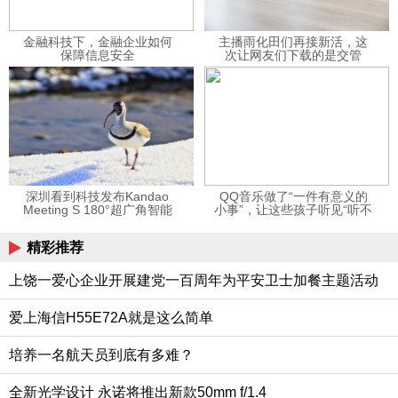
金融科技下，金融企业如何
主播雨化田们再接新活，这
保障信息安全
次让网友们下载的是交管
12123APP
深圳看到科技发布Kandao
QQ音乐做了“一件有意义的
Meeting S 180°超广角智能
小事”，让这些孩子听见“听不
视频会议机
见”的音乐
精彩推荐
上饶一爱心企业开展建党一百周年为平安卫士加餐主题活动
爱上海信H55E72A就是这么简单
培养一名航天员到底有多难？
全新光学设计 永诺将推出新款50mm f/1.4