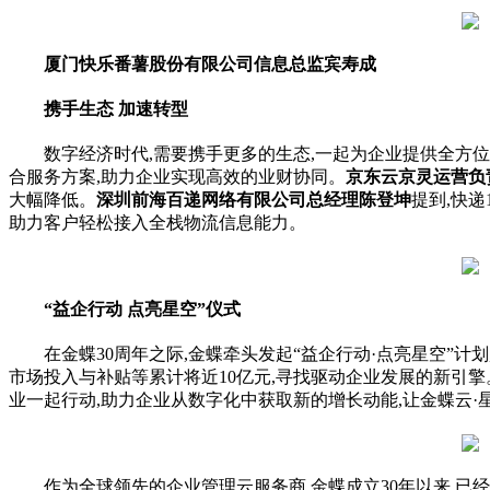
厦门快乐番薯股份有限公司信息总监宾寿成
携手生态
加速转型
数字经济时代,需要携手更多的生态,一起为企业提供全方位
合服务方案,助力企业实现高效的业财协同。
京东云京灵运营负
大幅降低。
深圳前海百递网络有限公司总经理陈登坤
提到,快递
助力客户轻松接入全栈物流信息能力。
“益企行动 点亮星空”仪式
在金蝶30
周年
之际,金蝶牵头发起“益企行动·点亮星空”
市场投入与补贴等累计将
近
10亿元,寻找驱动企业发展的新引
业一起行动,助力企业从数字化中获取新的增长动能,让金蝶云·
作为全球领先的企业管理云服务商,金蝶成立30年以来,已