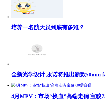
培养一名航天员到底有多难？
全新光学设计 永诺将推出新款50mm f/1
4月MPV：市场“换血”高端走俏 宝骏7