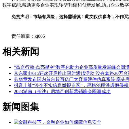
数字赋能,帮助更多企业实现转型升级和创新发展,助力企业数
免责声明：市场有风险，选择需谨慎！此文仅供参考，不作买
关键词：
责任编辑：kj005
相关新闻
“益企行动·点亮星空”数字化助力企业高质量发展峰会圆
京东家电615狂欢开启推出限时满赠活动 没有套路20万
芯华章发布国内首台超百亿门大容量硬件仿真系统 率先
抖音上线“涉企不实信息举报专区”，严格治理涉虚假侵权
2023湖南（长沙）房地产创新营销峰会圆满成功
新闻图集