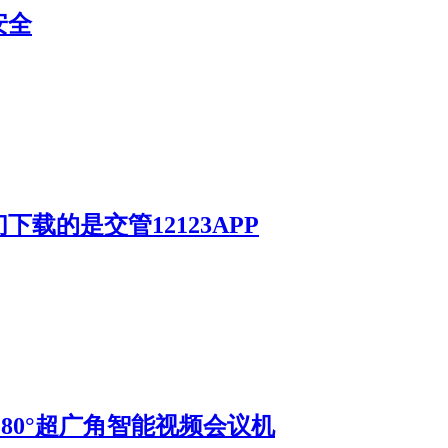
安全
载的是交管12123APP
S 180°超广角智能视频会议机