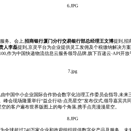
服务。会上,
招商银行厦门分行交易银行部总经理王文博
提到,招
责人李磊
提到,京灵
平
台为企业提供灵工发佣及个税缴纳解决方案
100,作为中国快递物流信息云服务领导品牌,旗下百递云·API开放
计划,由中国中小企业国际合作协会数字化治理工作委员会指导,未来
擎。峰会现场隆重举行“益企行动·点亮星空”发布仪式,领导嘉宾共
星空的客户遍布世界版图上的每个角落,携手点亮漫漫星空。
经为全球超过740万家企业和政府组织提供数字化产品及服务。未