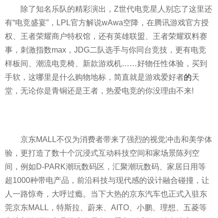
除了知名乐队的精彩演出，Z世代电竞星人别忘了这里还
有“电竞盛宴”，LPL官方解说wAwa空降，在腾讯游戏官方授
权、王者荣耀商户特权馆，还有英雄联盟、王者荣耀双料赛
事，刺激指数max，JDG二队选手与你同台竞技，更有电竞
样板间、潮流电竞椅、新款游戏机……好物任性体验，买到
手软，这哪里是什么购物地标，简直就是游戏爱好者
的
天
堂，无论你是青铜还是王者，热爱电竞的你没理由不来!
京东MALL不仅为消费者带来了强烈的视觉冲击和美学体
验，更打造了数十个沉浸式互动科技空间和家场景陈列空
间，例如D-PARK潮玩数码区，汇聚潮玩数码、家居日用等
超1000种带电产品，前沿科技与现代感的设计融合碰撞，让
人一路惊奇，大呼过瘾。当下大热的京东汽车也正式入驻东
莞京东MALL，特斯拉、蔚来、AITO、小鹏、理想、五菱等