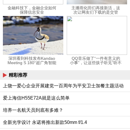
金融科技下，金融企业如何
主播雨化田们再接新活，这
保障信息安全
次让网友们下载的是交管
12123APP
深圳看到科技发布Kandao
QQ音乐做了“一件有意义的
Meeting S 180°超广角智能
小事”，让这些孩子听见“听不
视频会议机
见”的音乐
精彩推荐
上饶一爱心企业开展建党一百周年为平安卫士加餐主题活动
爱上海信H55E72A就是这么简单
培养一名航天员到底有多难？
全新光学设计 永诺将推出新款50mm f/1.4