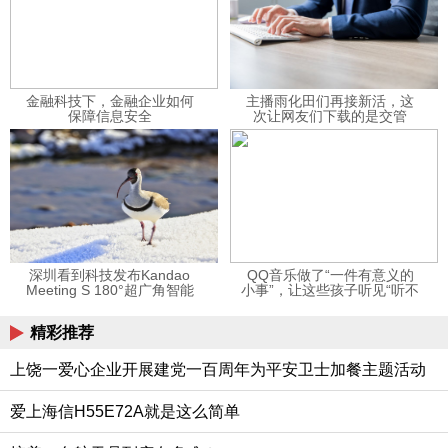
金融科技下，金融企业如何
主播雨化田们再接新活，这
保障信息安全
次让网友们下载的是交管
12123APP
深圳看到科技发布Kandao
QQ音乐做了“一件有意义的
Meeting S 180°超广角智能
小事”，让这些孩子听见“听不
视频会议机
见”的音乐
精彩推荐
上饶一爱心企业开展建党一百周年为平安卫士加餐主题活动
爱上海信H55E72A就是这么简单