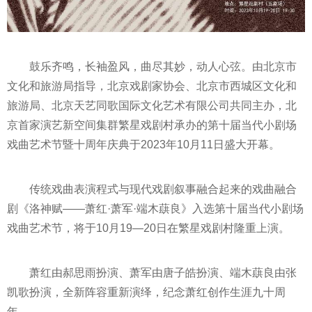
鼓乐齐鸣，长袖盈风，曲尽其妙，动人心弦。由北京市
文化和旅游局指导，北京戏剧家协会、北京市西城区文化和
旅游局、北京天艺同歌国际文化艺术有限公司共同主办，北
京首家演艺新空间集群繁星戏剧村承办的第十届当代小剧场
戏曲艺术节暨十
周年
庆典于2023年10月11日盛大开幕。
传统戏曲表演程式与现代戏剧叙事融合起来的戏曲融合
剧《洛神赋——萧红·萧军·端木蕻良》入选第十届当代小剧场
戏曲艺术节，将于10月19—20日在繁星戏剧村隆重上演。
萧红由郝思雨扮演、萧军由唐子皓扮演、端木蕻良由张
凯歌扮演，全新阵容重新演绎，纪念萧红创作生涯九十
周
年
。