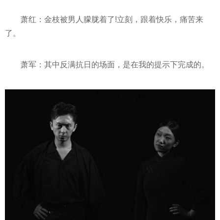
萧红：金枝被男人朦胧着了!立刻，跟着快乐，痛苦来
了。
萧军：其中反满抗日的场面，是在我的提示下完成的。