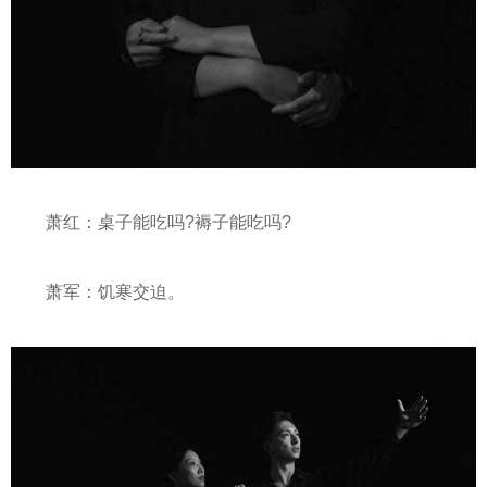
萧红：桌子能吃吗?褥子能吃吗?
萧军：饥寒交迫。