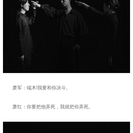
萧军：端木!我要和你决斗。
萧红：你要把他弄死，我就把你弄死。