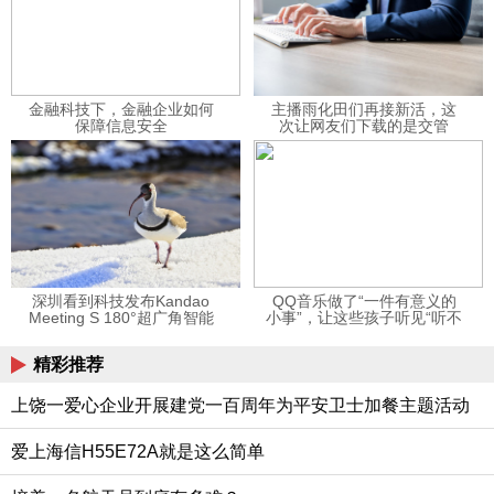
金融科技下，金融企业如何
主播雨化田们再接新活，这
保障信息安全
次让网友们下载的是交管
12123APP
深圳看到科技发布Kandao
QQ音乐做了“一件有意义的
Meeting S 180°超广角智能
小事”，让这些孩子听见“听不
视频会议机
见”的音乐
精彩推荐
上饶一爱心企业开展建党一百周年为平安卫士加餐主题活动
爱上海信H55E72A就是这么简单