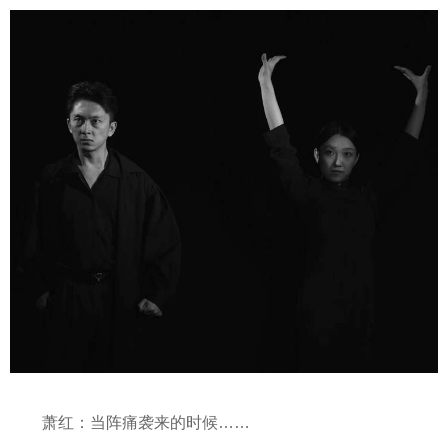
萧红：当阵痛袭来的时候……