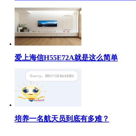
爱上海信H55E72A就是这么简单
培养一名航天员到底有多难？