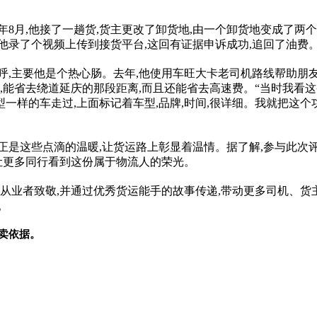
8月,他接了一趟货,货主更改了卸货地,由一个卸货地变成了两
他录了个视频上传到接货平台,这回有证据申诉成功,追回了油费。
呼,主要他是个热心肠。去年,他使用车旺大卡老司机路线帮助朋
,能省去绕道延庆的那段距离,而且还能省去高速费。“当时我看这
样的车走过,上面标记着车型,品牌,时间,很详细。我就把这个功
正是这些点滴的温暖,让货运路上彰显着温情。据了解,参与此次评
,让更多同行看到这份属于物流人的荣光。
运从业者致敬,并通过优秀货运能手的故事传递,带动更多司机、货
。
卖依据。