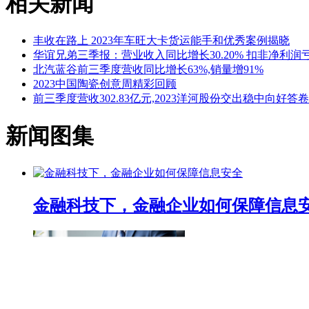
相关新闻
丰收在路上 2023年车旺大卡货运能手和优秀案例揭晓
华谊兄弟三季报：营业收入同比增长30.20% 扣非净利润亏损
北汽蓝谷前三季度营收同比增长63%,销量增91%
2023中国陶瓷创意周精彩回顾
前三季度营收302.83亿元,2023洋河股份交出稳中向好答卷
新闻图集
金融科技下，金融企业如何保障信息