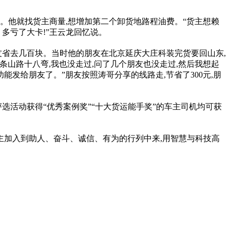
个。他就找货主商量,想增加第二个卸货地路程油费。“货主想赖
多亏了大卡!”王云龙回忆说。
友省去几百块。当时他的朋友在北京延庆大庄科装完货要回山东,
条山路十八弯,我也没走过,问了几个朋友也没走过,然后我想起
能发给朋友了。”朋友按照涛哥分享的线路走,节省了300元,朋
选活动获得“优秀案例奖”“十大货运能手奖”的车主司机均可获
主加入到助人、奋斗、诚信、有为的行列中来,用智慧与科技高