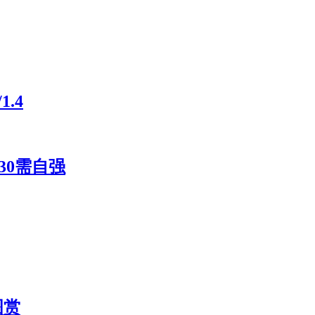
.4
30需自强
图赏