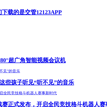
载的是交管12123APP
S 180°超广角智能视频会议机
这些孩子听见“听不见”的音乐
年挑战赛正式发布，开启全民竞技格斗机器人赛