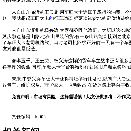
刚好在附近,跟六七位卡友成功把他从沟里救了出来。
来自山东临沂的王云龙,用车旺大卡追回了应得的油费。今年
账。我就想起车旺大卡
的
行车动态,把两次卸货地的定位轨迹给
来自山东滨州的杨兴涛,大家都称呼他涛哥。之所以这么称
延庆那边都是山路,他在山里装的货,有一条山路能直接到达北京
了车旺大卡老司机路线。当时老司机路线正好前一天有一个车型一
友对他很是感激。
像李玉千、王云龙、杨兴涛这样的货车车主故事还有很多,
得丰厚的奖金,同时,车旺大卡平台将给所有获奖用户颁发奖杯
未来,中交兴路车旺大卡还将持续举行此活动,以向广大货
效管车、维护权益、守护家人、拉动致富,在货运路上奔向丰收
免责声明：市场有风险，选择需谨慎！此文仅供参考，不作买
关键词：
责任编辑：kj005