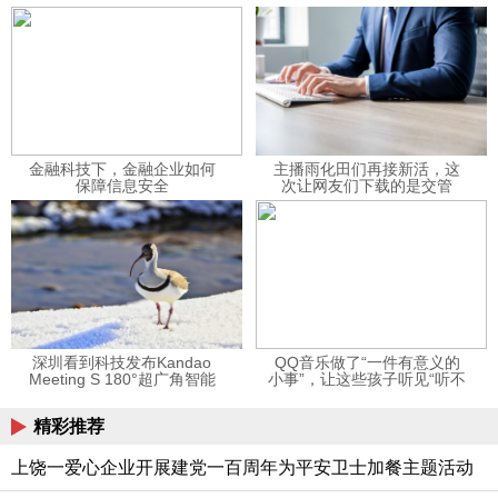
金融科技下，金融企业如何
主播雨化田们再接新活，这
保障信息安全
次让网友们下载的是交管
12123APP
深圳看到科技发布Kandao
QQ音乐做了“一件有意义的
Meeting S 180°超广角智能
小事”，让这些孩子听见“听不
视频会议机
见”的音乐
精彩推荐
上饶一爱心企业开展建党一百周年为平安卫士加餐主题活动