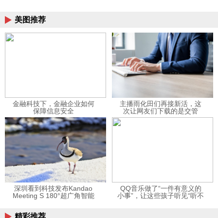
美图推荐
金融科技下，金融企业如何
主播雨化田们再接新活，这
保障信息安全
次让网友们下载的是交管
12123APP
深圳看到科技发布Kandao
QQ音乐做了“一件有意义的
Meeting S 180°超广角智能
小事”，让这些孩子听见“听不
视频会议机
见”的音乐
精彩推荐