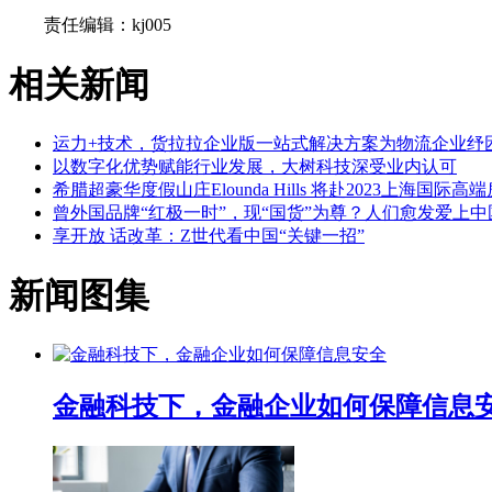
责任编辑：kj005
相关新闻
运力+技术，货拉拉企业版一站式解决方案为物流企业纾
以数字化优势赋能行业发展，大树科技深受业内认可
希腊超豪华度假山庄Elounda Hills 将赴2023上海国际
曾外国品牌“红极一时”，现“国货”为尊？人们愈发爱上
享开放 话改革：Z世代看中国“关键一招”
新闻图集
金融科技下，金融企业如何保障信息