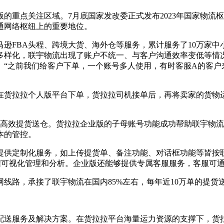
的重点关注区域。7月底国家发改委正式发布2023年国家物流
通网络枢纽上的重要地位。
逊FBA头程、跨境大货、海外仓等服务，累计服务了10万家
多样化，联宇物流出现了账户不统一、与客户沟通效率变低等情
。“之前我们给客户下单，一个账号多人使用，有时客服A的客户
在货拉拉个人版平台下单，货拉拉司机接单后，再将卖家的货物
实现高效提货送仓。货拉拉企业版的子母账号功能成功帮助联宇物
本的管控。
提供定制化服务，如上传提货单、备注功能、对话框功能等皆按联
数据可视化管理和分析。企业版还能够提供专属客服服务，客服可
网线路，承接了联宇物流在国内85%左右，每年近10万单的提货
配送服务及解决方案。在货拉拉平台海量运力资源的支撑下，货