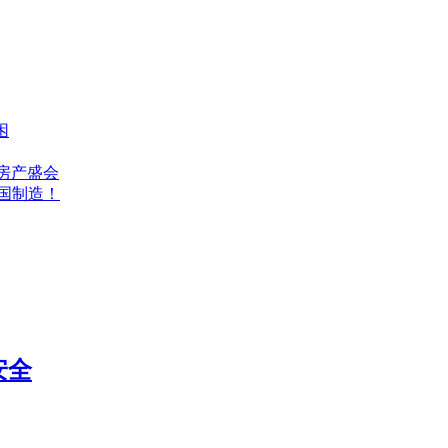
困
高端房产盛会
中国制造！
安全