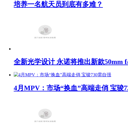
培养一名航天员到底有多难？
全新光学设计 永诺将推出新款50mm f/1
4月MPV：市场“换血”高端走俏 宝骏7