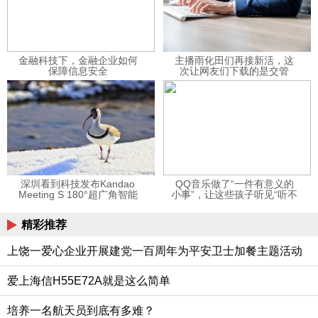
金融科技下，金融企业如何
主播雨化田们再接新活，这
保障信息安全
次让网友们下载的是交管
12123APP
深圳看到科技发布Kandao
QQ音乐做了“一件有意义的
Meeting S 180°超广角智能
小事”，让这些孩子听见“听不
视频会议机
见”的音乐
精彩推荐
上饶一爱心企业开展建党一百周年为平安卫士加餐主题活动
爱上海信H55E72A就是这么简单
培养一名航天员到底有多难？