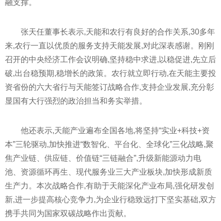
融支撑。
张天任董事长表示,天能和农行有良好的合作关系,30多年
来,农行一直以优质的服务支持天能发展,对此深表感谢。刚刚
召开的中央经济工作会议明确,坚持稳中求进,以稳促进,先立后
破,出台稳预期,稳增长的政策。农行就立即行动,在天能主要投
资省份的六大省行与天能签订战略合作,支持企业发展,充分彰
显国有大行强烈的政治担当和务实举措。
他还表示,天能产业遍布全国各地,将坚持“实业+科技+资
本”三轮驱动,加快推进“数智化、平台化、全球化”三化战略,聚
焦产业链、供应链、价值链“三链融合”,升级新能源动力电
池、资源循环再生、现代服务业三大产业板块,加快形成新质
生产力。本次战略合作,有助于天能深化产业布局,强化研发创
新,进一步提高核心竞争力,为企业行稳致远打下坚实基础,双方
携手共同为国家双碳战略作出贡献。