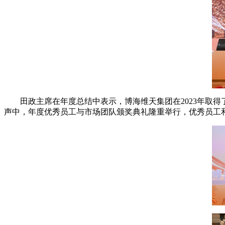
田政主席在年度总结中表示，博海维天集团在2023年取
声中，年度优秀员工与市场团队颁奖典礼隆重举行，优秀员工