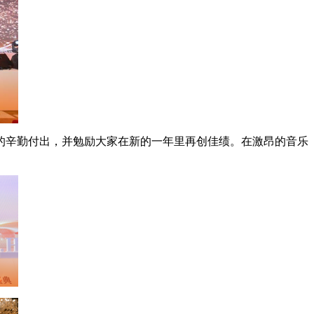
家的辛勤付出，并勉励大家在新的一年里再创佳绩。在激昂的音乐