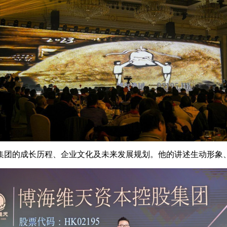
集团的成长历程、企业文化及未来发展规划。他的讲述生动形象