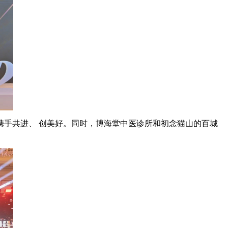
手共进、 创美好。同时，博海堂中医诊所和初念猫山的百城