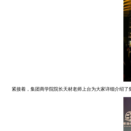
紧接着，集团商学院院长天材老师上台为大家详细介绍了