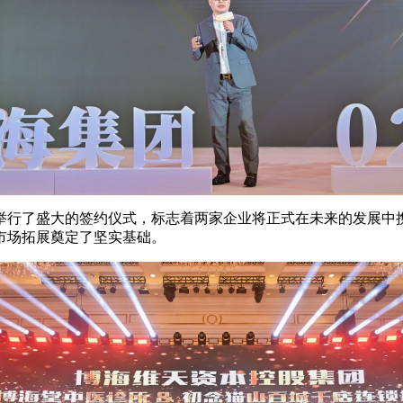
举行了盛大的签约仪式，标志着两家企业将正式在未来的发展中携
市场拓展奠定了坚实基础。