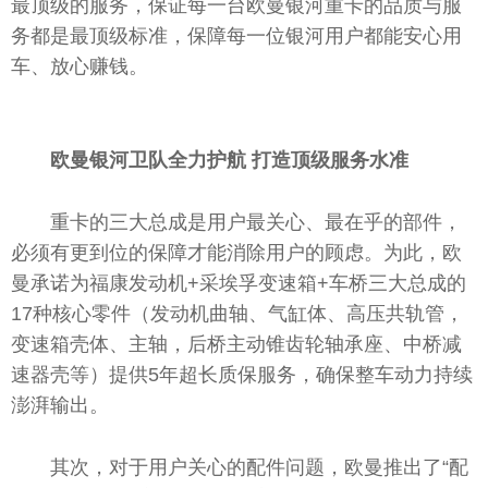
最顶级的服务，保证每一
台
欧曼银河重卡的品质与服
务都是最顶级标准，保障每一位银河用户都能安心用
车、放心
赚钱
。
欧曼银河卫队
全力护航
打造顶级
服务水准
重卡的三大
总
成是用户最关心、最在乎的部件，
必须有更到位的保障才能消除用户的顾虑。为此，欧
曼承诺为福康发动机+采埃孚变速箱+车桥三大
总
成的
17种核心零件（发动机曲轴、气缸体、高压共轨管，
变速箱壳体、主轴，后桥主动锥齿轮轴承座、中桥减
速器壳等）提供5年超长质保服务，确保整车动力持续
澎湃输出。
其次，对于用户关心的配件问题，欧曼推出了“配