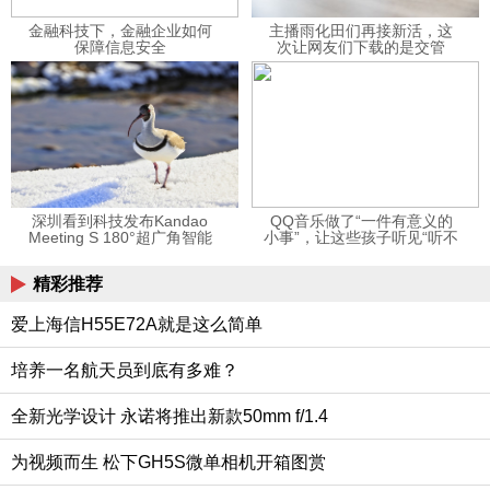
金融科技下，金融企业如何
主播雨化田们再接新活，这
保障信息安全
次让网友们下载的是交管
12123APP
深圳看到科技发布Kandao
QQ音乐做了“一件有意义的
Meeting S 180°超广角智能
小事”，让这些孩子听见“听不
视频会议机
见”的音乐
精彩推荐
爱上海信H55E72A就是这么简单
培养一名航天员到底有多难？
全新光学设计 永诺将推出新款50mm f/1.4
为视频而生 松下GH5S微单相机开箱图赏