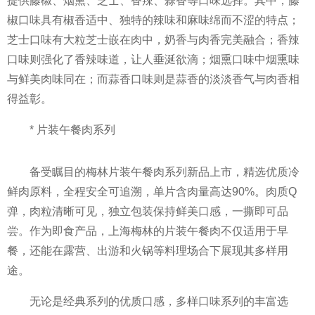
提供藤椒、烟熏、芝士、香辣、蒜香等口味选择。其中，藤
椒口味具有椒香适中、独特的辣味和麻味绵而不涩的特点；
芝士口味有大粒芝士嵌在肉中，奶香与肉香完美融合；香辣
口味则强化了香辣味道，让人垂涎欲滴；烟熏口味中烟熏味
与鲜美肉味同在；而蒜香口味则是蒜香的淡淡香气与肉香相
得益彰。
* 片装午餐肉系列
备受瞩目的梅林片装午餐肉系列新品上市，精选优质冷
鲜肉原料，全程安全可追溯，单片含肉量高达90%。肉质Q
弹，肉粒清晰可见，独立包装保持鲜美口感，一撕即可品
尝。作为即食产品，上海梅林的片装午餐肉不仅适用于早
餐，还能在露营、出游和火锅等料理场合下展现其多样用
途。
无论是经典系列的优质口感，多样口味系列的丰富选