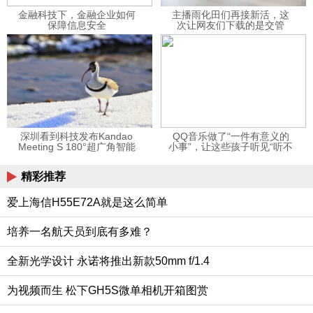
金融科技下，金融企业如何
主播雨化田们再接新活，这
保障信息安全
次让网友们下载的是交管
12123APP
深圳看到科技发布Kandao
QQ音乐做了“一件有意义的
Meeting S 180°超广角智能
小事”，让这些孩子听见“听不
视频会议机
见”的音乐
精彩推荐
爱上海信H55E72A就是这么简单
培养一名航天员到底有多难？
全新光学设计 永诺将推出新款50mm f/1.4
为视频而生 松下GH5S微单相机开箱图赏