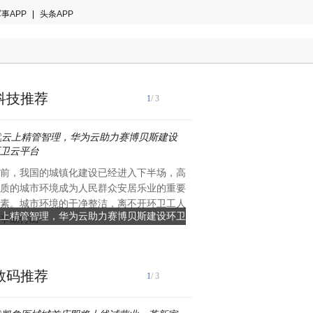
事APP
|
头条APP
科技推荐
1
/ 3
前，我国的城镇化建设已经进入下半场，高
随着现代化质量管理方式的不
质的城市环境成为人民群众安居乐业的重要
尺寸质检不仅仅是要求高效、
素。城市环境的干净整洁，离不开环卫工人
也是愈发重要。目前，很多生
上精管智理，华为云助力赛博贝斯建设环卫
先临天远高精度三维扫描仪，
辛勤付出
产品的检测
云平台
打造可溯源的科学质量
数码推荐
1
/ 3