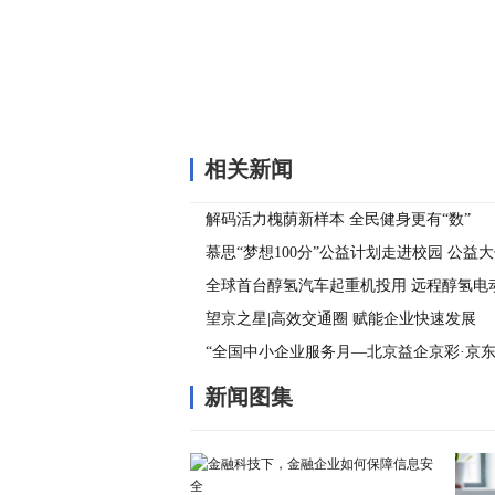
相关新闻
解码活力槐荫新样本 全民健身更有“数”
慕思“梦想100分”公益计划走进校园 公益
梦想守护者
全球首台醇氢汽车起重机投用 远程醇氢电
新能源变革
望京之星|高效交通圈 赋能企业快速发展
“全国中小企业服务月—北京益企京彩·京东
全方位保障中小企业高效经营
新闻图集