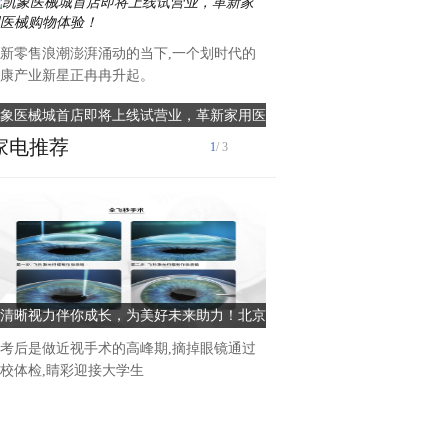
新零售浪潮澎湃涌动的当下,一个划时代的
就在今天，6月19日，济南山
康产业新星正冉冉升起。
迎来了一场物流行业的盛会
象医械城首店即将上线试营业，革新家用医
北方物流展在济南盛大开幕，
械购物体验！
产力
家电推荐
1
/ 3
6月13日，《2024广东软件风
粤港澳软件产业高质量发展大
港云计算大会暨第七届粤港澳
清晰视力伴你成长，为美好未来助力！北京
远光DAP入选2024广东软
布，新一代企业
茗视光眼科周跃华谈全飞秒和半飞秒的区别
件产品TOP20
考后是做近视手术的高峰期,摘掉眼镜通过
校体检,睛彩迎接大学生