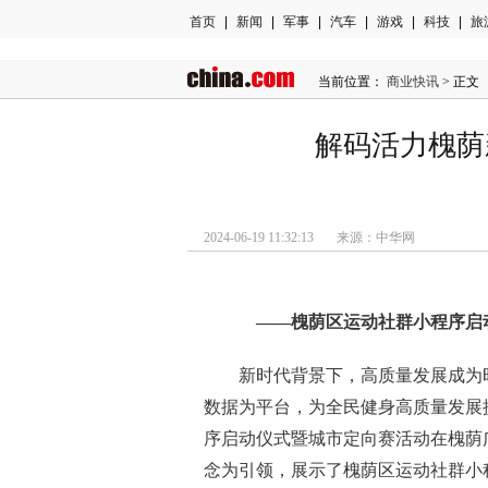
首页
|
新闻
|
军事
|
汽车
|
游戏
|
科技
|
旅
当前位置：
商业快讯
> 正文
解码活力槐荫
2024-06-19 11:32:13 来源：中华网
——槐荫区运动社群小程序启
新时代
背景下，高质量发展成为
数据为
平
台，为全民健身高质量发展
序启动仪式暨城市定向赛活动在槐荫
念为引领，展示了槐荫区运动社群小