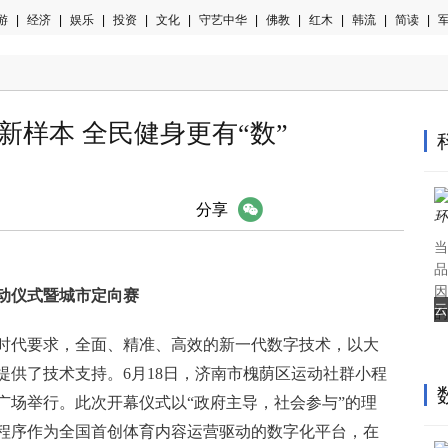
游
|
经济
|
娱乐
|
投资
|
文化
|
守艺中华
|
佛教
|
红木
|
韩流
|
简读
|
军
新样本 全民健身更有“数”
微信
分享
当
品
因
动仪式暨城市定向赛
云
的
时代要求，全面、精准、高效的新一代数字技术，以大
提供了技术支持。6月18日，济南市槐荫区运动社群小程
广场举行。此次开幕仪式以“政府主导，社会参与”的理
程序作为全国首创体育内容运营驱动的数字化
平
台，在