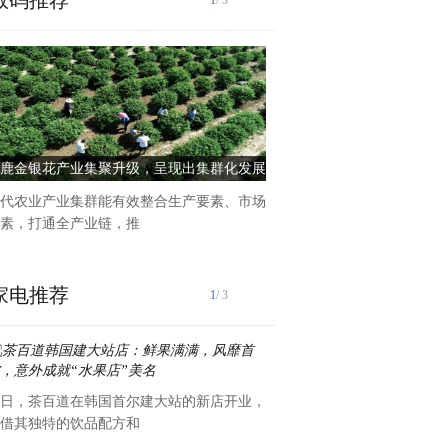
数码推荐
1
/ 3
助力“百千万工程”高质量发展
程”贡献青年学子的青
鹿金银花产业集聚升级，呈现出集群化发展
广州南方学院：齐心共游均安
态势
王游
代农业产业集群能有效整合生产要素、市场
素，打通全产业链，推
家电推荐
1
/ 3
日，茶百道在韩国首尔建大站的新店开业，
我的情况:左眼一千多度,右
借其独特的饮品配方和
概是从小学三四年级就开