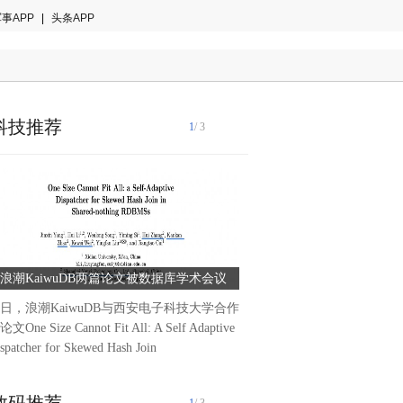
事APP
|
头条APP
科技推荐
1
/ 3
9月16至22日,2024德国汉
览会(IAA TRANSPORTATIO
诺威商用车展)在汉诺威展览
浪潮KaiwuDB两篇论文被数据库学术会议
未势能源亮相2024汉诺威商
作为全球商用
DASFAA 2024接收
商用车市场绿色
日，浪潮KaiwuDB与西安电子科技大学合作
文One Size Cannot Fit All: A Self Adaptive
spatcher for Skewed Hash Join