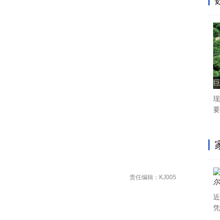
巨
现
要
责任编辑：KJ005
近
凭