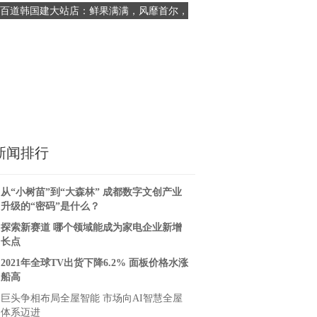
百道韩国建大站店：鲜果满满，风靡首尔，
茗视光眼科：北京近视手术领
意外成就“水果店”美名
照亮您的清晰之
新闻排行
从“小树苗”到“大森林” 成都数字文创产业
升级的“密码”是什么？
探索新赛道 哪个领域能成为家电企业新增
长点
BATTLEACE（格斗大师）青少年
2021年全球TV出货下降6.2% 面板价格水涨
船高
挑战赛正式发布，开启全民竞技格
斗机器人赛事新时代
巨头争相布局全屋智能 市场向AI智慧全屋
爱上海信H55E72A就是这么简单
体系迈进