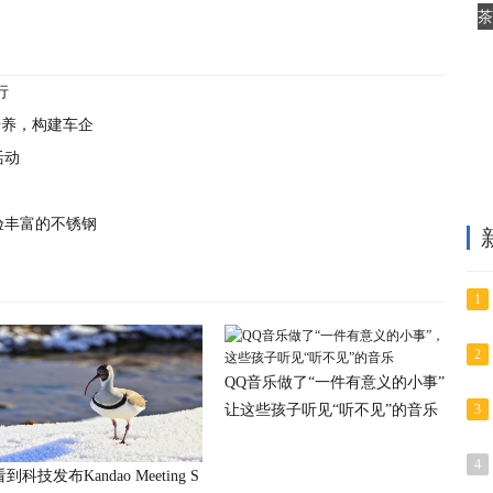
茶
行
培养，构建车企
活动
验丰富的不锈钢
1
2
QQ音乐做了“一件有意义的小事”，
让这些孩子听见“听不见”的音乐
3
4
到科技发布Kandao Meeting S