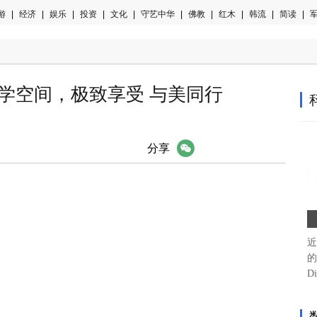
游
|
经济
|
娱乐
|
投资
|
文化
|
守艺中华
|
佛教
|
红木
|
韩流
|
简读
|
军
学空间，极致享受 与美同行
微信
分享
近
的论
Di