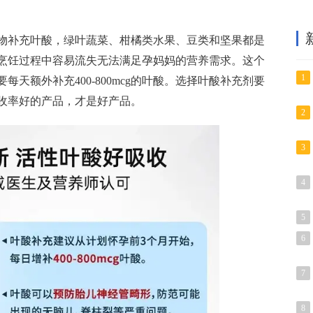
物补充叶酸，绿叶蔬菜、柑橘类水果、豆类和坚果都是
烹饪过程中容易流失无法满足孕妈妈的营养需求。这个
1
天额外补充400-800mcg的叶酸。选择叶酸补充剂要
收率好的产品，才是好产品。
2
3
4
5
6
7
8