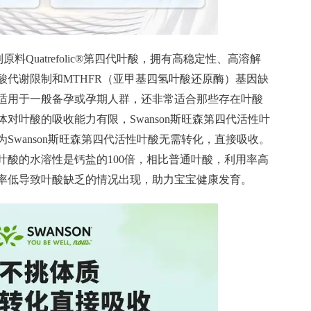
料Quatrefolic®第四代叶酸，拥有高稳定
性
、高溶解
酸代谢限制和MTHFR（亚甲基四氢叶酸还原酶）基因缺
适用于一般备孕或孕期人群，还非常适合那些存在叶酸
对叶酸的吸收能力有限，Swanson斯旺森第四代活
性
叶
wanson斯旺森第四代活
性
叶酸无需转化，直接吸收。
叶酸的水溶
性
是钙盐的100倍，相比普通叶酸，利用率高
收率低导致叶酸缺乏的情况出现，助力宝宝健康发育。