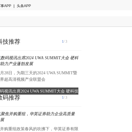
事APP
|
头条APP
科技推荐
1
/ 3
1月28日，为期三天的2024 UWA SUMMIT暨
11月22日，富德产险北京分
界超高清视频产业联盟会
拍保＆天彩经纪在北京联合
码视讯出席2024 UWA SUMMIT大会 硬科技
航拍保联手富德产险开启无人
数码推荐
1
/ 3
助力产业蓬勃发展
领衔低空经济新征
并购重组政策春风的吹拂下，华英证券有限