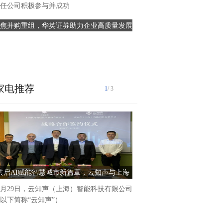
任公司积极参与并成功
焦并购重组，华英证券助力企业高质量发展
道达智能科技成功完成数亿
AMHS国产化
近日，江苏道达智能科技有限
称“道达智能科技”)圆满完
家电推荐
1
/ 3
⼤洋彼岸,余⾳犹绕梁。随着
鲁斯梅森中⼼演出落下帷幕
共启AI赋能智慧城市新篇章，云知声与上海
廖昌永大洋洲巡演收官！中国
仪电物联签署战略合作协议
播版图扩容
1月29日，云知声（上海）智能科技有限公司
以下简称“云知声”）