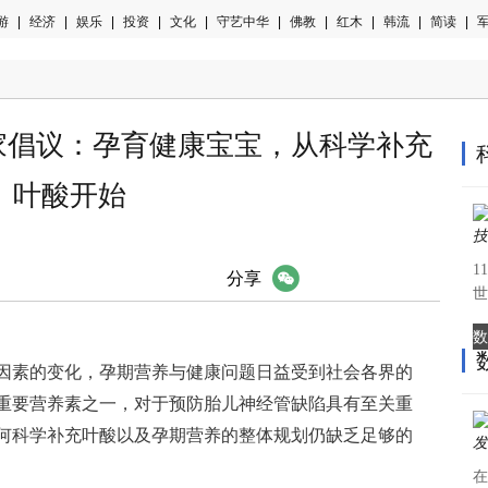
游
|
经济
|
娱乐
|
投资
|
文化
|
守艺中华
|
佛教
|
红木
|
韩流
|
简读
|
军
手专家倡议：孕育健康宝宝，从科学补充
叶酸开始
1
微信
分享
世
数
因素的变化，孕期营养与健康问题日益受到社会各界的
重要营养素之一，对于预防胎儿神经管缺陷具有至关重
何科学补充叶酸以及孕期营养的整体规划仍缺乏足够的
在