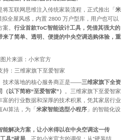
是将互联网思维注入传统家装流程，正式推出「
米
 模拟全屋风感，内置 2800 万户型库，用户也可以
方案。
行业首款ToC智能设计工具，凭借其强大的
带来了简单、透明、便捷的
中央
空调选购体验，重
图片来源：小米官方
支持：三维家旗下至爱智家
」技术落地的核心服务商正是——
三维家旗下全资
（以下简称“至爱智家”）
。三维家旗下至爱智家
丰富的行业数据和深厚的技术积累，凭其家居行业
AI算法，为「
米家智能选型小程序
」的智能化设
间智能解决方案‌，让小米得以在
中央
空调这一传
工具”破局
。正如小米官方的调侃：从“硬装结