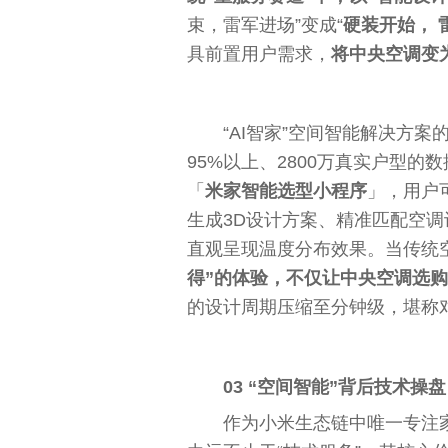
束，雷军进场”变成“
硬装开始， 
具前置用户需求‌，
将
中央
空调变
“‌AI智家”空间智能解决方
95%以上、2800万真实户型的数
「
米家智能选型小程序
」，用户
生成3D设计方案、精准匹配空
直观呈现温度分布
效果
。当传统
得”的体验，不仅让
中央
空调选购
的设计周期压缩至分钟级，堪称对
03 “空间智能”背后技术操盘
作为小米生态链中唯一专注