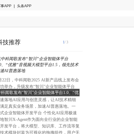
事APP
|
头条APP
科技推荐
1
/ 3
月22日，中科闻歌2025 AI新产品线上发布会
功举办，升级发布“智川”企业智能体平台
中科闻歌发布“智川”企业智能体平台1.0、“优
汉王友基携产品亮相深圳科教
.0与“优雅”音视频大模型平台1.5，助力政企
速落地AI应用与创意灵感，让AI技术精细
”音视频大模型平台1.5，领先技术加速AI普
绘写与教育深度
2月20日-22日，由深圳市教
满足真实业务场景，加速AI普惠落地。一
惠落地
育·社会协同资源对接交流活
式企业智能体开发平台 个性化AI应用极速
（新馆）盛大开幕，来自政府
地智川X-Agent作为面向全行业的企业智能
校、科研院所
开发平台，将大模型、知识库、工作流等复
技术模块封装为可视化的拖拽组件，用户无