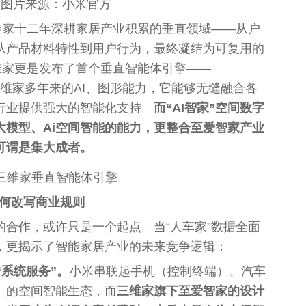
图片来源：小米官方
维家十二年深耕家居产业积累的‌垂直领域‌——从户
从产品材料特
性
到用户行为，最终凝结为可复用的
维家更是发布了首个垂直智能体引擎——
维家多年来的AI、图形能力，它能够无缝融合各
行业提供强大的智能化支持。
而“AI智家”空间数字
大模型、Ai空间智能的能力，更整合至爱智家产业
可谓是集大成者。
三维家垂直智能体引擎
如何改写商业规则
的合作，或许只是一个起点。当“人车家”数据全面
，更揭示了智能家居产业的未来竞争逻辑：
“系统服务”‌。
小米串联起手机（控制终端）、汽车
）的空间智能生态，而
三维家旗下至爱智家的设计