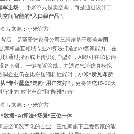
雷军进场
”，小米不只是卖空调，而是通过‌设计工
为空间智能的“入口级产品”
。
图片来源：小米官方
案的背后，是至爱智家母公司三维家基于覆盖‌全国
据库‌和‌垂直领域专业AI算法‌打造的AI智家能力。在
可以通过搜索或上传识别户型图，AI即可在10秒内
调设备套餐、一键布置管线，并通过气流仿真模拟
空调企业仍在比拼压缩机
性
能时，
小米“所见即所
从“专业壁垒”走向“用户友好”
，更将传统15-30天
行业的“效率革命”和“降维打击”。
图片来源：小米官方
 ‌“数据+AI算法+场景”三位一体
家居空间数字化的企业，三维家旗下至爱智家的能