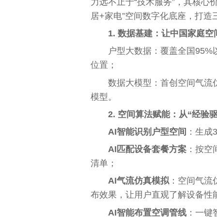
力远不止于“技术服务”，其核心价
居+家电”空间数字化底座，打造
‌1. 数据基建：让
中国
家庭空
户型大数据：覆盖全国95%
位置；
数据大模型：首创空间气流
模型。
‌2. 空间算法赋能：从“经验驱
AI智能识别户型空间
：生成
AI匹配设备套餐方案
：按空
清单；
AI气流仿真模拟
：空间气流
布
效果
，让用户直观了解设备
性
AI智能布置空调管线
：一键