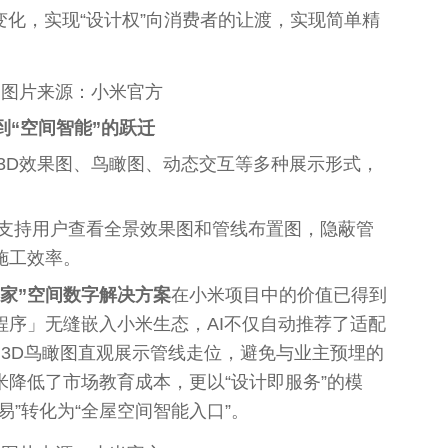
变化，实现“设计权”向消费者的让渡，实现简单精
图片来源：小米官方
款”到“空间智能”的跃迁
3D
效果
图、鸟瞰图、动态交互等多种展示形式，
能支持用户查看全景
效果
图和管线布置图，隐蔽管
施工效率。
智家”空间数字解决方案
在小米项目中的价值已得到
程序」无缝嵌入小米生态，AI不仅自动推荐了适配
过3D鸟瞰图直观展示管线走位，避免与业主预埋的
降低了市场教育成本，更以“设计即服务”的模
易
”转化为“全屋空间智能入口”。