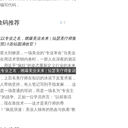
编写代码，
数码推荐
1
/ 3
星火到燎原，一场美业的“专业革命”当美业
2025年2月，全球瞩目的PC
在用话术营销内卷时，一群人在深夜的酒店
个人及家庭护理用品原料展览
，用近乎“疯狂”的姿态重新定义行业的未来
为医美领域的先锋品牌，仙瑟
以专业之名，燃爆美业未来 | 仙瑟美疗师集训
仙瑟亮相PCHi原料展：以「
—日均睡眠不足2小时的导师嘶哑着嗓子授
绕“功效型医美产品的创新开
营2.0首站圆满收官！
CP引领玫瑰痤疮治
，上百名美疗师在知识的沐浴下反复求索，
讨。其核心原料组合「鸸鹋油
人带病坚持，有人笔记写到手指发麻……这
针对玫瑰痤疮的显著疗效，成
是一场普通的培训，而是一场名为“专业主
专家誉为“抗炎修护领域的黄金
”的战争。正如一位学员所言：“以前靠话
瑰痤疮：敏感肌的“头号难题
，现在靠技术——这才是美疗师的尊
痤疮作为一种慢性炎症性皮肤
！”疯批浪漫：美业人独有的热血与执着“教
高达5.1%，患者常表现为面