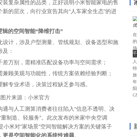
安装复杂属
性
的品类，正好说明小米智能家电的售
个新的层次，向行业宣告其向“人车家全生态”的进
逻辑的空间智能“降维打击”
在
的
化设计，涉及户型测量、管线规划、设备选型和施
场
涉及：
千
界
千差万别，需精准匹配设备功率与空间需求；
人
特
需兼顾美观与功能
性
，传统方案依赖经验判断；
旅
年
理解专业术语，决策过程缺乏参与感。
阳
G
图片来源：小米官方
沟通与人工测算消费者往往陷入“信息不透明、决
“重制造、轻服务”。此次发布的‌米家
中央
空调
而是小米对”家场景”空间智能解决方案的关键落子
更是‌空间智能化的系统
性
难题‌
。