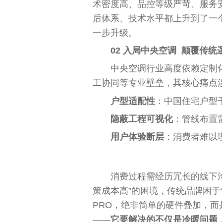
术密度高、品控等级严苛、服务
后体系、技术水
平
都上升到了一
一步升级。
02 入局
中央
空调 颠覆传统
中央
空调行业高度依赖定制
工协同等专业壁垒，其核心痛点
户型适配
性
：
中国
住宅户型
隐蔽工程可视化‌
：管线布置
用户体验断层‌
：消费者难以
消费过程需经历冗长的线下
策成本高”的困境，传统品牌困于
PRO‌，绝非简单的硬件叠加，
——
它要解决的不仅是冷暖问题，