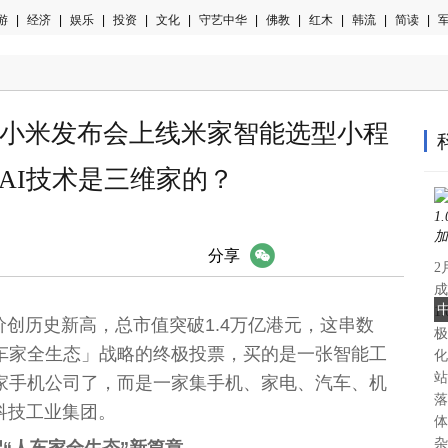
游
|
经济
|
娱乐
|
投资
|
文化
|
守艺中华
|
佛教
|
红木
|
韩流
|
简读
|
军
小米发布会上线米家智能选型小程
AI技术是三维家的？
微信
分享
2
成
1
股价创历史新高，
总
市值突破1.4万亿港元，这串数
极
雅
车家全生态」战略的终极投票，买的是一张智能工
化
站
家手机公司了，而是一家集手机、家电、汽车、机
落
科技工业集团。
体
杂
会开启“人车家全生态”新篇章