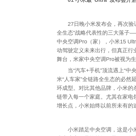
27日晚小米发布会，再次验
全生态”战略代表
性
的三大落子——‌
中央
空调Pro（家），小米15 Ul
动驾驶定义未来出行，但真正行
舞
台
，‌米家
中央
空调Pro被视为
当“汽车+手机”顶流遇上“
中
米“人车家”全链路全生态的必然
环成型。对比其他品牌，小米的杀
链带入每一个家庭。尤其在家电领
增长点，小米始终以前所未有的
小米踏足
中央
空调，这是小