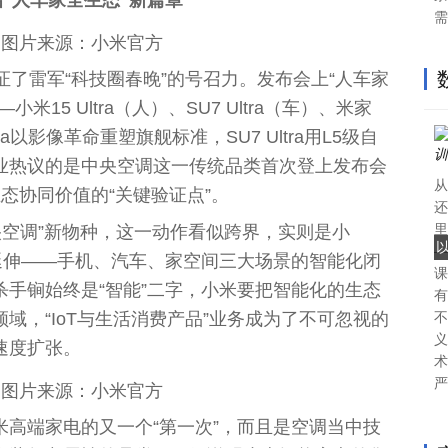
需
图片来源：小米官方
证了雷军“科技圈春晚”的号召力。发布会上“人车家
小米15 Ultra（人）、SU7 Ultra（车）、米家
tra以影像革命重塑旗舰标准，SU7 Ultra用L5级自
业热议的是
中央
空调这一传统品类首次登上发布会
从
生态协同价值的“关键验证点”。
还
央
空调”新物种，这一动作看似跨界，实则是小
里
—
延伸——手机、汽车、家空间三大场景的智能化闭
课
手锏始终是“智能”二字，小米要把智能化的生态
有
域，“IoT与生活消费产品”业务成为了不可忽视的
不
义
速度扩张。
术
严
图片来源：小米官方
米高端家电的又一个“第一次”，而且是空调当中技