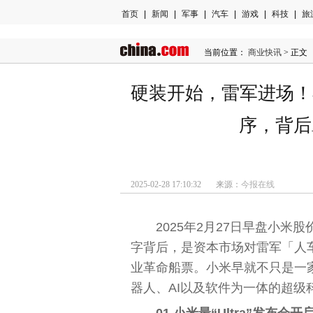
首页
|
新闻
|
军事
|
汽车
|
游戏
|
科技
|
旅
当前位置：
商业快讯
> 正文
硬装开始，雷军进场！
序，背后
2025-02-28 17:10:32 来源：
今报在线
2025年2月27日早盘小米
字背后，是资本市场对雷军「人
业革命船票。小米早就不只是一
器人、AI以及软件为一体的超级
01 小米最“Ultra”发布