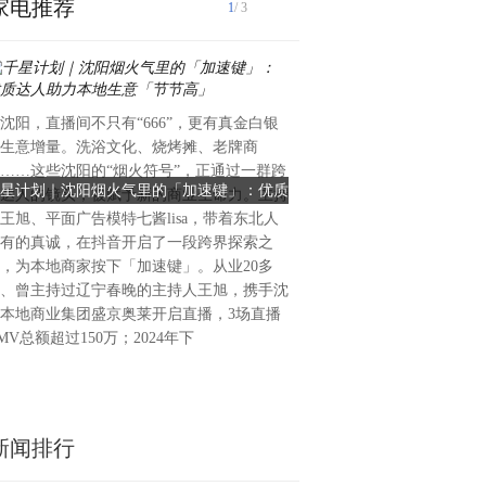
家电推荐
1
/ 3
沈阳，直播间不只有“666”，更有真金白银
仪器仪表行业作为工业生产的
生意增量。洗浴文化、烧烤摊、老牌商
球经济体系中，是不可或缺的
……这些沈阳的“烟火符号”，正通过一群跨
2023年以来，我国仪器仪表
星计划｜沈阳烟火气里的「加速键」：优质
智邦国际ERP成仪器仪表行
达人的镜头，被赋予新的商业生命力。主持
1.01万亿元，同比增长8.5
达人助力本地生意「节节高」
器，重塑高效生产
王旭、平面广告模特七酱lisa，带着东北人
765.5亿元。随着数字化转
有的真诚，在抖音开启了一段跨界探索之
应用，仪器仪表行业也在政策
，为本地商家按下「加速键」。从业20多
和市场需求的多重推动下不断
、曾主持过辽宁春晚的主持人王旭，携手沈
仪表渗透率逐年增高，当前占
本地商业集团盛京奥莱开启直播，3场直播
末预计将突破60%。仪器仪
MV总额超过150万；2024年下
好的前景和发展态势，也吸引
新闻排行