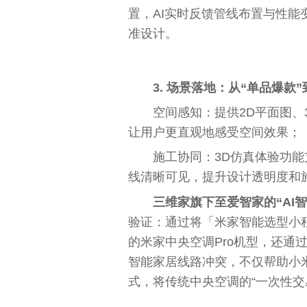
置，AI实时反馈管线布置与
性
能
准设计。
‌‌3. 场景落地：从“单品爆
空间感知‌：提供2D
平
面图、
让用户更直观地感受空间
效果
；
施工协同‌：3D仿真体验功
线清晰可见，提升设计透明度和
三维家旗下至爱智家的“AI
验证：通过将「米家智能选型小
的米家
中央
空调Pro机型，还通
智能家居线路冲突，不仅帮助小米
式，将传统
中央
空调的“一次
性
交