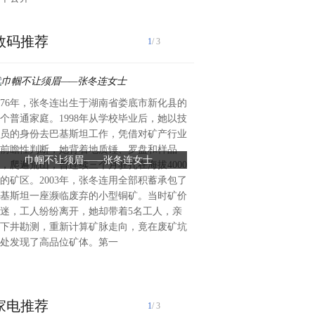
数码推荐
1
/ 3
976年，张冬连出生于湖南省娄底市新化县的
——记用纳米科技解锁土壤修
个普通家庭。1998年从学校毕业后，她以技
副教授曹旖旎地球是人类赖以
员的身份去巴基斯坦工作，凭借对矿产行业
入21世纪以来，随着工业化
前瞻性判断，她背着地质锤、罗盘和样品
展，生态环境问题日益严峻。
巾帼不让须眉——张冬连女士
纳米修复勇创新 绿色
，爬遍荒山，曾连续三个月驻扎在海拔4000
污染已成为全球性难题，不仅
的矿区。2003年，张冬连用全部积蓄承包了
人类健康，更直接危害未来的
基斯坦一座濒临废弃的小型铜矿。当时矿价
米技术的出现为土壤污染修复
迷，工人纷纷离开，她却带着5名工人，亲
望，纳米材料这一新兴领域，
下井勘测，重新计算矿脉走向，竟在废矿坑
势，为土壤修复和农业增产开
处发现了高品位矿体。第一
路。而在这一领域，中南林业
家电推荐
1
/ 3