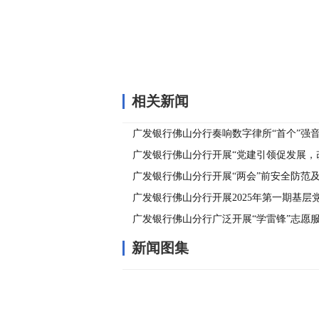
相关新闻
广发银行佛山分行奏响数字律所“首个”强
律融合新篇章
广发银行佛山分行开展“党建引领促发展，
事”专项行动
广发银行佛山分行开展“两会”前安全防范
广发银行佛山分行开展2025年第一期基层
者跟岗实训
广发银行佛山分行广泛开展“学雷锋”志愿服务暨
融消费者权益保护教育活动
新闻图集