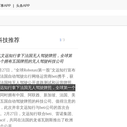
事APP
|
头条APP
科技推荐
1
/ 3
月27日，“全球Robotaxi第一股”文远知行宣布
3月28日至29日，由芜湖市
法国自动驾驶出行网络运营商beti携手，获
办、杭州铭师堂教育研究院承
法国纯无人驾驶公开道路测试和运营牌照。
城市教科研大会在安徽芜湖举
远知行拿下法国无人驾驶牌照，全球第一个
杭州铭师堂参与山海城市教科
使得文远知行成为全球第一个，也是唯一一
植教育本质，聚焦学生发展”
拥有五国牌照的无人驾驶科技公司
代基础教育高质量
同时拥有中国、阿联酋、新加坡、法国、美
国84个地市700余位教育行
五国自动驾驶牌照的科技公司。值得注意的
专家及高中管理者参会，围绕
，此次并非文远知行与beti公司的首次合
设、拔尖创新人才培养、数字
。2月27日，文远知行联合beti、雷诺集团、
题展开研讨，为培养适应时代
acif，共同在法国的龙省瓦朗斯推出了欧洲
才开辟新思路、新方法，助推
个公开
展。大会伊始，芜湖市政府副