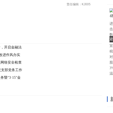
责任编辑：KJ005
进
击
数
避
市
宣
音，开启金融法
税
改进作风办实
对
及网络安全检查
股
3
党支部党务工作
温
“3·15”金