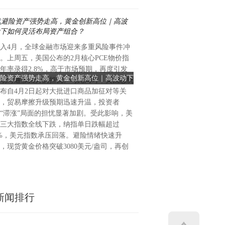
入4月，全球金融市场迎来多重风险事件冲
3月28日，全球酒店日化用品
。上周五，美国公布的2月核心PCE物价指
ADA化妆品公司在上海展示中
年率录得2.8%，高于市场预期，再度引发
场展厅开放日派对活动，不仅
险资产强势走高，黄金创新高位｜高波动下
德国ADA：以“In China，For
场对通胀回升的担忧。与此同时，美国总统
球战略客户凯悦、洲际、米高
如何灵活布局资产组合？
店供应链价值
布自4月2日起对大批进口商品加征对等关
更有国内的头部酒店集团华住
，贸易摩擦升级预期迅速升温，投资者
等，同时首次展出中国香氛品
“滞涨”局面的担忧显著加剧。受此影响，美
系列产品线并提供品牌赏鉴。
三大指数全线下跌，纳指单日跌幅超过
部的全球CEO Lutz Hubne
%，美元指数承压回落。避险情绪快速升
经理任吉先生在内的ADA全球
，现货黄金价格突破3080美元/盎司，再创
店客户、行业特邀K
新闻排行