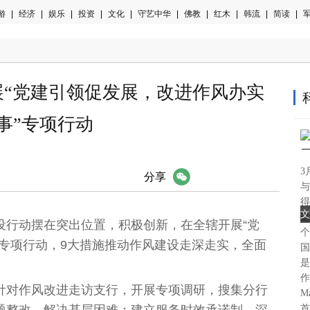
游
|
经济
|
娱乐
|
投资
|
文化
|
守艺中华
|
佛教
|
红木
|
韩流
|
简读
|
军
展“党建引领促发展，改进作风办实
事”专项行动
3
微信
分享
与
得
文
这
设行动摆在突出位置，积极创新，在全辖开展“党
个
”专项行动，9大措施推动作风建设走深走实，全面
国
是
作
针对作风改进走访支行，开展专项调研，搜集分行
M
题整改，解决基层困难；建立服务时效承诺制，深
首