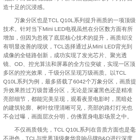
造十足的沉浸感。
万象分区也是TCL Q10L系列提升画质的一项顶级
技术。针对当下Mini LED电视虽然在分区数方面有所
增加，但因为忽视了底层核心技术的提升，画质却没
有明显改善的现状，TCL选择通过从Mini LED背光到
成像的全链路创新，成功实现了发光芯片、聚光透
镜、OD、控光算法和屏幕的全方位突破，实现一区顶
多区的控光
效果
，千级分区呈现万级画质。以TCL
Q10L系列为例，最多搭载了6042个万象分区，画质提
升
效果
胜过万级普通分区，无论是深邃黑色还是精准
亮部细节，都能完美呈现，观看夜景电影时，黑暗处
的建筑轮廓、树叶纹理清晰可见，亮部的路灯灯光也
不会过曝，画面层次分明，仿
佛
置身电影场景之中。
不仅画质领先，TCL Q10L系列在音质方面也是毫
不逊色，TCL与世界顶级奢华音响品牌B&O进行深度