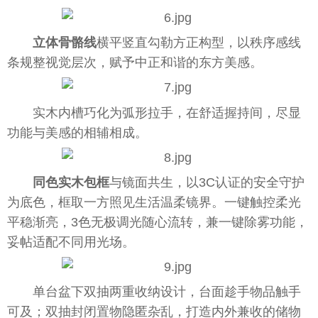
立体骨骼线
横平竖直勾勒方正构型，以秩序感线
条规整视觉层次，赋予中正和谐的东方美感。
实木内槽巧化为弧形拉手，在舒适握持间，尽显
功能与美感的相辅相成。
同色实木包框
与镜面共生，以3C认证的安全守护
为底色，框取一方照见生活温柔镜界。一键触控柔光
平稳渐亮，3色无极调光随心流转，兼一键除雾功能，
妥帖适配不同用光场。
单台盆下双抽两重收纳设计，台面趁手物品触手
可及；双抽封闭置物隐匿杂乱，打造内外兼收的储物