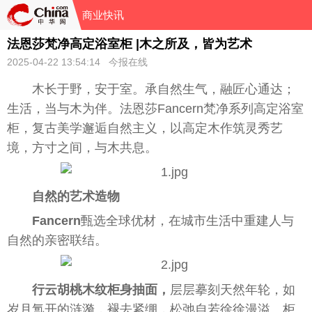
商业快讯
法恩莎梵净高定浴室柜 |木之所及，皆为艺术
2025-04-22 13:54:14 今报在线
木长于野，安于室。承自然生气，融匠心通达；
生活，当与木为伴。法恩莎Fancern梵净系列高定浴室
柜，复古美学邂逅自然主义，以高定木作筑灵秀艺
境，方寸之间，与木共息。
自然的艺术造物
Fancern
甄选全球优材，在城市生活中重建人与
自然的亲密联结。
行云胡桃木纹柜身抽面，
层层摹刻天然年轮，如
岁月氲开的涟漪，褪去紧绷，松弛自若徐徐漫溢。柜