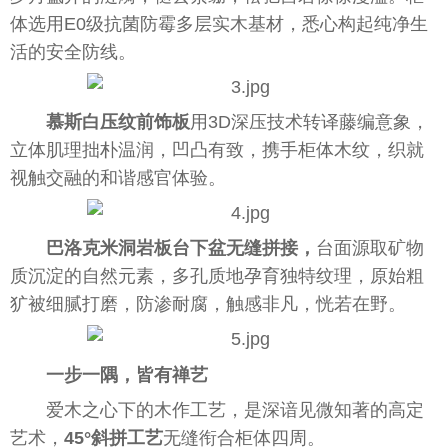
体选用E0级抗菌防霉多层实木基材，悉心构起纯净生
活的安全防线。
慕斯白压纹前饰板
用3D深压技术转译藤编意象，
立体肌理拙朴温润，凹凸有致，携手柜体木纹，织就
视触交融的和谐感官体验。
巴洛克米洞岩板台下盆无缝拼接，
台面源取矿物
质沉淀的自然元素，多孔质地孕育独特纹理，原始粗
犷被细腻打磨，防渗耐腐，触感非凡，恍若在野。
一步一隅，皆有禅艺
爱木之心下的木作工艺，是深谙见微知著的高定
艺术，
45°斜拼工艺
无缝衔合柜体四周。