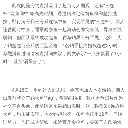
此次阿曼海钓直播吸引了超百万人围观，还有“三连
杆”“两鱼同中”等高光时刻。通过精准定位饵鱼群和坚持抛
投，野行涛哥和王海威连续中鱼，实现罕见的“三连杆”。两人
还曾同时中鱼，通常两条鱼一起游动会缠绕鱼线，导致断线
脱钩，但团队最终成功起鱼，在海钓界十分罕见。此外，为
了钓起超百公斤的巨型金枪，4名钓手接力拖拽超过3小时，
激烈搏鱼过程引发直播间热议，网友表示“一点开就看了1小
时”，甚至“看晕船了”。
4月28日，垂钓达人刘志强、徐亮也加入本次海钓。两人
出发前就立下钓大鱼“flag”，希望能拍摄一张抱大鱼照片作为
社交平台头像。此前随京东采销出海时，刘志强曾3次许愿钓
大鱼，均未能实现，本次钓起的第一条鱼也仅重12斤。但经
过努力，他已成功解锁一条近百斤金枪鱼，突破了自己的海