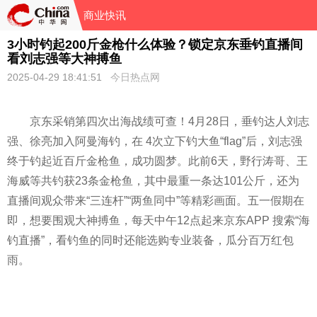
商业快讯
3小时钓起200斤金枪什么体验？锁定京东垂钓直播间
看刘志强等大神搏鱼
2025-04-29 18:41:51
今日热点网
京东采销第四次出海战绩可查！4月28日，垂钓达人刘志
强、徐亮加入阿曼海钓，在 4次立下钓大鱼“flag”后，刘志强
终于钓起近百斤金枪鱼，成功圆梦。此前6天，野行涛哥、王
海威等共钓获23条金枪鱼，其中最重一条达101公斤，还为
直播间观众带来“三连杆”“两鱼同中”等精彩画面。五一假期在
即，想要围观大神搏鱼，每天中午12点起来京东APP 搜索“海
钓直播”，看钓鱼的同时还能选购专业装备，瓜分百万红包
雨。