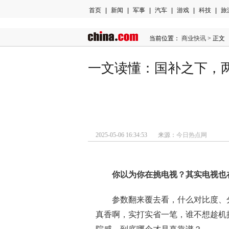
首页
|
新闻
|
军事
|
汽车
|
游戏
|
科技
|
旅
当前位置：
商业快讯
> 正文
一文读懂：国补之下，两款
2025-05-06 16:34:53 来源：
今日热点网
你以为你在挑电视？其实电视也
参数翻来覆去看，什么对比度、
真香啊，实打实省一笔，谁不想趁机