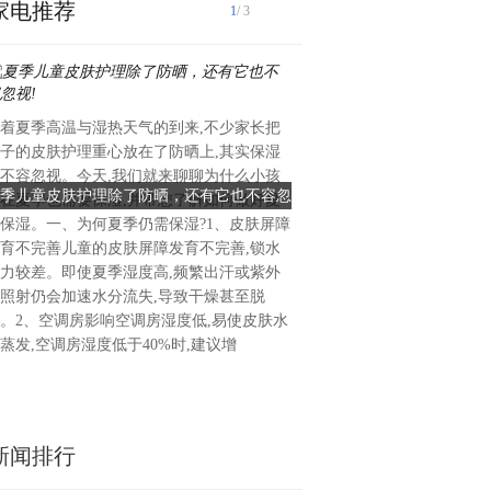
家电推荐
1
/ 3
着夏季高温与湿热天气的到来,不少家长把
（2025年4月30日深圳讯）
子的皮肤护理重心放在了防晒上,其实保湿
和科学家团队在1型糖尿病治
不容忽视。今天,我们就来聊聊为什么小孩
大科研和临床突破。一方面，
季儿童皮肤护理除了防晒，还有它也不容忽
深圳整合医学团队实现突破：
在夏季也需要保湿,并带您了解如何做好夏
化学重编程多能诱导分化干细胞(
视!
患者成功停用胰
保湿。一、为何夏季仍需保湿?1、皮肤屏障
发进入1期临床试验阶段，如
育不完善儿童的皮肤屏障发育不完善,锁水
有望在8～10年后获得临床批
力较差。即使夏季湿度高,频繁出汗或紫外
者将迎来治愈机会。另一方面
照射仍会加速水分流失,导致干燥甚至脱
安赤颖团队在通过整体整合医
。2、空调房影响空调房湿度低,易使皮肤水
学免疫阻断技术、5R肠道修
蒸发,空调房湿度低于40%时,建议增
转阴、肠道菌群定植平衡免
新闻排行