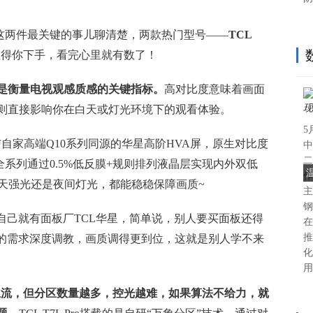
”这两件最关键的事儿聊清楚，两款热门型号——
TCL
值得你下手，看完心里就有数了！
是衡量电视观感质感的关键指标。
高对比度意味着画面
则直接影响你在白天或灯光环境下的观看体验。
5
屏是与自家高端Q10系列同源的华星高阶HVA屏，原生对比度
中
二
它全系列通过0.5%低反膜+规则排列液晶层实现内外双低
作
白天强光还是夜间灯光，都能稳稳保障画质~
主
钢
自己就有面板厂TCL华星，简单说，别人要买面板还得
在
推
己的需求深度调教，画质调得更到位，这就是别人学不来
化
用
在的主流，但分区数量越多，控光越难，如果算法不给力，就