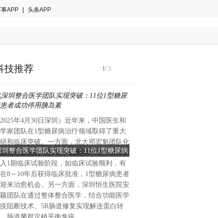
事APP
|
头条APP
科技推荐
1
/ 3
2025年4月30日深圳）近年来，中国医生和
4月25日，中国农业节水和农
学家团队在1型糖尿病治疗领域取得了重大
第四次会员大会在北京召开。
研和临床突破。一方面，北大邓宏魁团队化
深圳整合医学团队实现突破：11位1型糖尿病
中国农业节水和农村供水技术
程清出席会议并讲话，农业农
重编程多能诱导分化干细胞(IPSC)药物研发
理司副司长陈子雄，中国工程
患者成功停用胰岛素
大会在京召开，立升董事长陈
入1期临床试验阶段，如临床试验顺利，有
垦节水农业技术产业联盟理事
在8～10年后获得临床批准，1型糖尿病患者
原会长、水利部原副部长翟浩
迎来治愈机会。另一方面，深圳恒生医院安
会会长、中国工程院院士康绍
颖团队在通过整体整合医学，结合功能医学
会议审议通过第三届理事会工
疫阻断技术、5R肠道修复实现解连蛋白转
告及监事报告，并隆重选举产
、肠道菌群定植平衡免疫