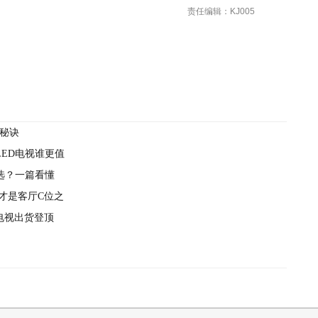
责任编辑：KJ005
购秘诀
LED电视谁更值
首选？一篇看懂
才是客厅C位之
度电视出货登顶