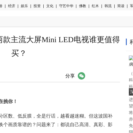
游
|
经济
|
娱乐
|
投资
|
文化
|
守艺中华
|
佛教
|
红木
|
韩流
|
简读
|
军
主流大屏Mini LED电视谁更值得
买？
（
微信
分享
科
科
学
进
在挑你！
望
将
分区数、低反膜，全是行话，越看越迷糊。但这波国补
赤
换个画质靠谱的？问题来了：都说自己高清、真彩、影
免
阴