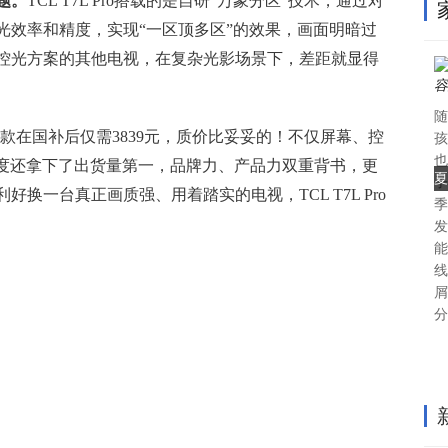
题。
TCL T7L Pro搭载的是自研“万象分区”技术，通过对
光效率和精度，实现“一区顶多区”的效果，画面明暗过
控光方案的其他电视，在复杂光影场景下，差距就显得
随
吋起步款在国补后仅需3839元，质价比妥妥的！不仅屏幕、控
孩
也
一季度还拿下了出货量第一，品牌力、产品力双重背书，更
夏
子
换一台真正画质强、用着踏实的电视，TCL T7L Pro
季
发
能
线
屑
分