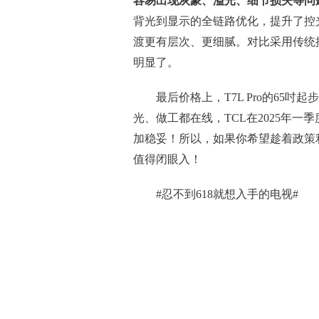
容易出现灰蒙、溢光、细节损失等问
背光到显示的全链路优化，提升了控
渡更有层次、更细腻。对比采用传统
明显了。
最后价格上，T7L Pro的65
光、做工都在线，TCL在2025年
加稳妥！所以，如果你希望趁着政策利好
值得闭眼入！
#忍不到618就想入手的电视#
关键词：