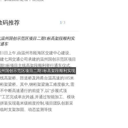
会，海南立昇净水科技实业有
数码推荐
1
/ 3
随着气温回暖，春游踏青的热
月1日上午,由温州市瓯海区交建中心建设、
国。然而，在享受美好春光的
建七局交通公司承建的温州国创示范区项目
生、水土不服等问题也给出游
期1标项目主线高架段顺利举行通车仪式。
战。专家提醒：准备一个完善
温州国创示范区项目二期1标高架段顺利实现
“出游健康包"请收好，让康
为核心控制性工程,一标段全长1845米,包含
包"至关重要，其中康恩贝肠
通车
的春日之旅保驾
线高架桥、匝道桥及跨甬台温高速的105米
或缺的"肠道卫士"。春游健
桁架梁桥。其中,钢桁架梁施工难度极大,需
题需警惕（一）饮食不卫生风
不中断高速通行的前提下,以“步履式顶
逐渐升高，食物容易变质，细
”工艺完成单次跨越,并通过智能加工、模块
物也更为活跃。在出游过程中
拼装实现毫米级精度控制,项目团队创新采
尝各地特色小吃、街边摊食物
临时支架加固、动态监测等技
在制作