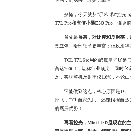
院感，到底哪个才是真靠谱？
别慌，今天就从“屏幕”和“控光
T7L Pro和海信小墨E5Q Pro
，谁更
首先是屏幕，对比度和反射率，
更立体、暗部细节更丰富；低反射率
TCL T7L Pro用的蝶翼星曜
高达7000:1，堪称行业顶尖！同时
反，实现整机反射率仅1.8%，不论
它能做到这点，核心原因是TCL
排队，TCL自家先用，还能根据自
的底层优势！
再看控光，Mini LED是现