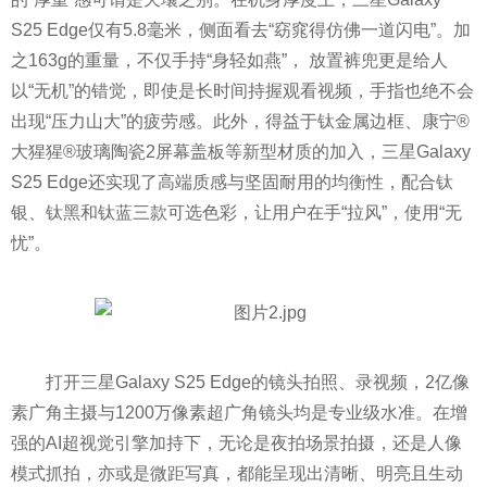
S25 Edge仅有5.8毫米，侧面看去“窈窕得仿佛一道闪电”。加
之163g的重量，不仅手持“身轻如燕”， 放置裤兜更是给人
以“无机”的错觉，即使是长时间持握观看视频，手指也绝不会
出现“压力山大”的疲劳感。此外，得益于钛金属边框、康宁®
大猩猩®玻璃陶瓷2屏幕盖板等新型材质的加入，三星Galaxy
S25 Edge还实现了高端质感与坚固耐用的均衡性，配合钛
银、钛黑和钛蓝三款可选色彩，让用户在手“拉风”，使用“无
忧”。
打开三星Galaxy S25 Edge的镜头拍照、录视频，2亿像
素广角主摄与1200万像素超广角镜头均是专业级水准。在增
强的AI超视觉引擎加持下，无论是夜拍场景拍摄，还是人像
模式抓拍，亦或是微距写真，都能呈现出清晰、明亮且生动