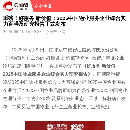
商业快讯
重磅！好服务 新价值：2025中国物业服务企业综合实
力百强及研究报告正式发布
2025-06-10 15:29:35
今日热点网
2025年5月22日，由北京中物智汇信息科技股份公司
（中物智库）主办的“好服务 新价值”2025中物智库年度物业
论坛在厦门隆重召开，会上重磅发布了
《好服务 新价值：
2025中国物业服务企业综合实力研究报告》
。同期隆重揭
晓“2025中国物业服务综合实力百强企业”“2025中国物业国有
企业百强”“2025中国物业品牌影响力百强企业”“2025中国物业
管理行业上市物企20强”及系列细分业态、区域、标杆项目榜
单，共同见证中国物业服务企业基业长青、业绩长虹！