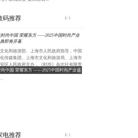
数码推荐
1
/ 3
文化和旅游部、上海市人民政府指导，中国
5月1日上午,由温州市瓯海区
化传媒集团、上海市文化和旅游局、上海市
中建七局交通公司承建的温州
安区人民政府主办，《时尚》杂志社有限责
二期1标项目主线高架段顺利
时尚中国 荣耀东方 ——2025中国时尚产业盛
温州国创示范区项目二期1标
公司、上海市静安区文化和旅游局、上海
作为核心控制性工程,一标段全长
典即将开幕
通车
..
主线高架桥、匝道桥及跨甬台温
钢桁架梁桥。其中,钢桁架梁
在不中断高速通行的前提下,
推”工艺完成单次跨越,并通
化拼装实现毫米级精度控制,
用临时支架加固、动态监测等
家电推荐
1
/ 3