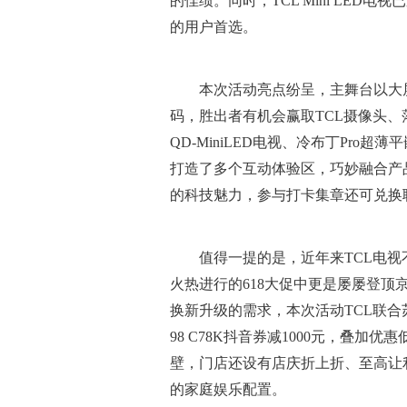
的佳绩。同时，TCL Mini LE
的用户首选。
本次活动亮点纷呈，主舞台以大
码，胜出者有机会赢取TCL摄像头、
QD-MiniLED电视、冷布丁Pro
打造了多个互动体验区，巧妙融合产
的科技魅力，参与打卡集章还可兑换
值得一提的是，近年来TCL电
火热进行的618大促中更是屡屡登顶
换新升级的需求，本次活动TCL联合苏
98 C78K抖音券减1000元，叠加优惠
壁，门店还设有店庆折上折、至高让
的家庭娱乐配置。