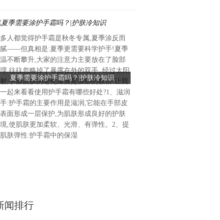
多人都觉得护手霜是秋冬专属,夏季涂反而
免责声明：市场有风险，选择
腻——但真相是:夏季更需要科学护手!夏季
供参考，不作买卖依据。
温不断攀升,大家的注意力主要放在了脸部
理,往往忽略掉了暴露在外的双手, 经过太阳
夏季需要涂护手霜吗？|护肤冷知识
从“鬼画符”到印刷体！谢林
射,手部皮肤的老化速度是脸部的数倍!让我
逆袭之路
一起来看看使用护手霜有哪些好处?1、滋润
手:护手霜的主要作用是滋润,它能在手部皮
表面形成一层保护,为肌肤形成良好的护肤
境,使肌肤更加柔软、光滑、有弹性。2、提
肌肤弹性:护手霜中的保湿
新闻排行