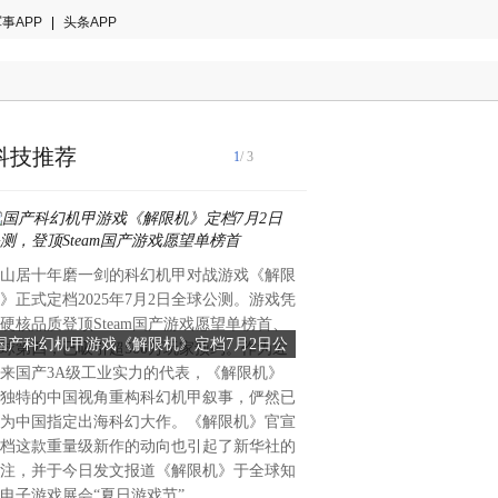
事APP
|
头条APP
科技推荐
1
/ 3
山居十年磨一剑的科幻机甲对战游戏《解限
保山，2025年6月—— 粽叶
》正式定档2025年7月2日全球公测。游戏凭
一年一度的保山端阳花市在满
硬核品质登顶Steam国产游戏愿望单榜首、
盛大启幕。作为深耕云南城际
国产科幻机甲游戏《解限机》定档7月2日公
云滴出行护航2025保山端阳
球第四，已吸引超500万玩家预约。作为近
平台，云滴出行不仅积极参与
测，登顶Steam国产游戏愿望单榜首
力端阳安康
来国产3A级工业实力的代表，《解限机》
更以高效、便捷、舒适的城际
独特的中国视角重构科幻机甲叙事，俨然已
来花市的市民、游客及返乡游
为中国指定出海科幻大作。《解限机》官宣
的旅途，让端阳的喜悦随行相
档这款重量级新作的动向也引起了新华社的
深耕云南，服务城际互联云滴
注，并于今日发文报道《解限机》于全球知
通过创新的共享出行模式，解
电子游戏展会“夏日游戏节”
难题。依托强大的平台调度能