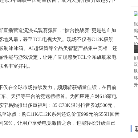
D电视已连续5年蝉联中国销量榜首，成为大屏消费升级趋势下
很
屏直播营造沉浸式观赛氛围，“擂台挑战赛”更是热血加
黏
气
落地风扇，甚至TCL电视大奖。现场不仅有C12K极景
护
超薄平嵌制冰冰箱、AI超级筒等全品类智慧产品集中亮相，还
照
品性能与游戏设定，让用户直观感受TCL全系旗舰家电
们
双
联名丰富好礼。
肤
环
升
视不仅在全球市场持续发力，频频斩获销量佳绩，在目前
京东、天猫等平台的竞速榜榜首。为回应用户对618家电
宁易购推出多重福利：85 C78K限时抖音券减500元，
低至冰点；购C11K/C12K系列还送价值999元的S55H回音
利50%，让用户享受电竞激情之余，也能轻松升级自己