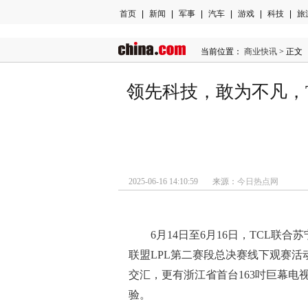
首页
|
新闻
|
军事
|
汽车
|
游戏
|
科技
|
旅
当前位置：
商业快讯
> 正文
领先科技，敢为不凡，T
2025-06-16 14:10:59 来源：
今日热点网
6月14日至6月16日，TCL联
联盟LPL第二赛段总决赛线下观赛
交汇，更有浙江省首台163吋巨幕
验。