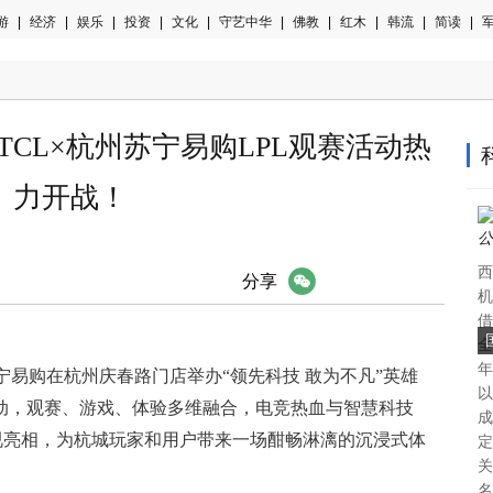
游
|
经济
|
娱乐
|
投资
|
文化
|
守艺中华
|
佛教
|
红木
|
韩流
|
简读
|
军
CL×杭州苏宁易购LPL观赛活动热
力开战！
西
微信
分享
机
借
全
年
合苏宁易购在杭州庆春路门店举办“领先科技 敢为不凡”英雄
以
活动，观赛、游戏、体验多维融合，电竞热血与智慧科技
成
电视亮相，为杭城玩家和用户带来一场酣畅淋漓的沉浸式体
定
关
名