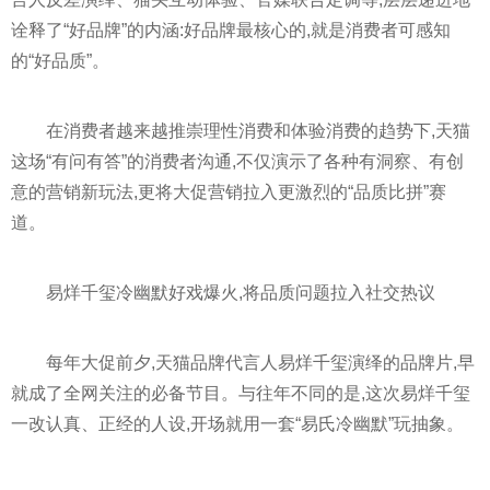
诠释了“好品牌”的内涵:好品牌最核心的,就是消费者可感知
的“好品质”。
在消费者越来越推崇理性消费和体验消费的趋势下,天猫
这场“有问有答”的消费者沟通,不仅演示了各种有洞察、有创
意的营销新玩法,更将大促营销拉入更激烈的“品质比拼”赛
道。
易烊千玺冷幽默好戏爆火,将品质问题拉入社交热议
每年大促前夕,天猫品牌代言人易烊千玺演绎的品牌片,早
就成了全网关注的必备节目。与往年不同的是,这次易烊千玺
一改认真、正经的人设,开场就用一套“易氏冷幽默”玩抽象。