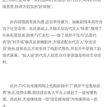
场景里,转译为切实的“好体验”。
好内容既能有效沟通,还自带传播力。抽象剧情本就符合
当下社交语境。在此基础上,天猫又结合代言人“特质”,预埋了
许多彩蛋惊喜,助推TVC走红——除了易烊千玺与“品质代
表”的“对手戏”极具反差幽默外,天猫还配合代言人“专业演
员”身份,提前在正片前安排了电影式预告,并在片中穿插了剧
场式落幕。“贴人设”的代言人创意,往往更易激发粉丝主动安
利。
此外,TVC在传播周期上也刚好踩中了“易烊千玺戛纳首
秀”热点,借势出圈,很快就在各大平台上掀起了一波传播热
潮。而此时,天猫继续借一组“谐音梗海报”为传播再添一把
火。