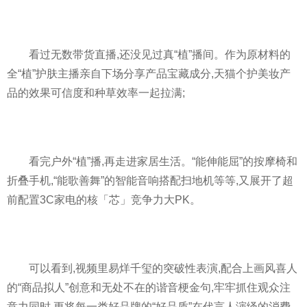
看过无数带货直播,还没见过真“植”播间。作为原材料的
全“植”护肤主播亲自下场分享产品宝藏成分,天猫个护美妆产
品的效果可信度和种草效率一起拉满;
看完户外“植”播,再走进家居生活。“能伸能屈”的按摩椅和
折叠手机,“能歌善舞”的智能音响搭配扫地机等等,又展开了超
前配置3C家电的核「芯」竞争力大PK。
可以看到,视频里易烊千玺的突破性表演,配合上画风喜人
的“商品拟人”创意和无处不在的谐音梗金句,牢牢抓住观众注
意力同时,更将每一类好品牌的“好品质”在代言人演绎的消费