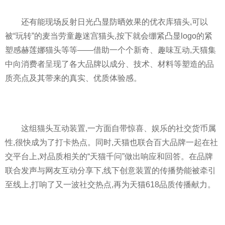
还有能现场反射日光凸显防晒效果的优衣库猫头,可以
被“玩转”的麦当劳童趣迷宫猫头,按下就会绷紧凸显logo的紧
塑感赫莲娜猫头等等——借助一个个新奇、趣味互动,天猫集
中向消费者呈现了各大品牌以成分、技术、材料等塑造的品
质亮点及其带来的真实、优质体验感。
这组猫头互动装置,一方面自带惊喜、娱乐的社交货币属
性,很快成为了打卡热点。同时,天猫也联合百大品牌一起在社
交平台上,对品质相关的“天猫千问”做出响应和回答。在品牌
联合发声与网友互动分享下,线下创意装置的传播势能被牵引
至线上,打响了又一波社交热点,再为天猫618品质传播献力。