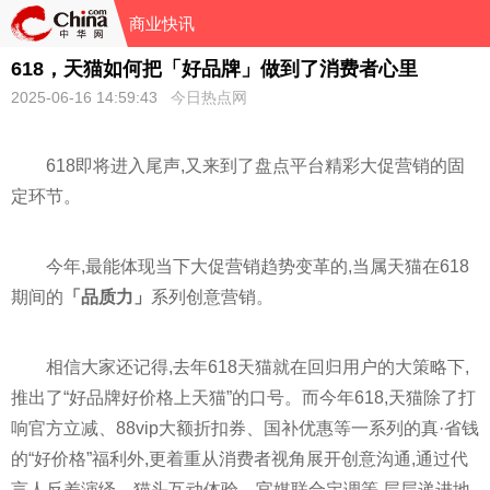
商业快讯
618，天猫如何把「好品牌」做到了消费者心里
2025-06-16 14:59:43
今日热点网
618即将进入尾声,又来到了盘点平台精彩大促营销的固
定环节。
今年,最能体现当下大促营销趋势变革的,当属天猫在618
期间的
「品质力」
系列创意营销。
相信大家还记得,去年618天猫就在回归用户的大策略下,
推出了“好品牌好价格上天猫”的口号。而今年618,天猫除了打
响官方立减、88vip大额折扣券、国补优惠等一系列的真·省钱
的“好价格”福利外,更着重从消费者视角展开创意沟通,通过代
言人反差演绎、猫头互动体验、官媒联合定调等,层层递进地