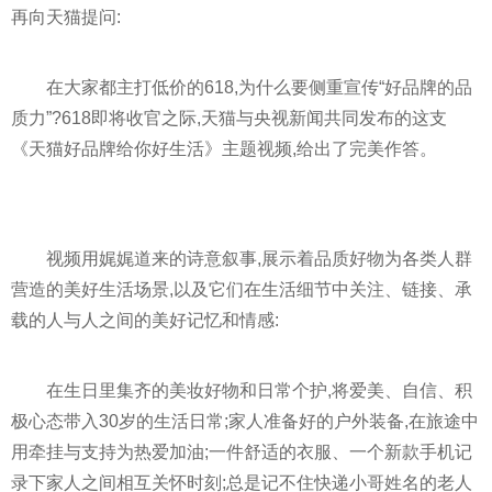
再向天猫提问:
在大家都主打低价的618,为什么要侧重宣传“好品牌的品
质力”?618即将收官之际,天猫与央视新闻共同发布的这支
《天猫好品牌给你好生活》主题视频,给出了完美作答。
视频用娓娓道来的诗意叙事,展示着品质好物为各类人群
营造的美好生活场景,以及它们在生活细节中关注、链接、承
载的人与人之间的美好记忆和情感:
在生日里集齐的美妆好物和日常个护,将爱美、自信、积
极心态带入30岁的生活日常;家人准备好的户外装备,在旅途中
用牵挂与支持为热爱加油;一件舒适的衣服、一个新款手机记
录下家人之间相互关怀时刻;总是记不住快递小哥姓名的老人