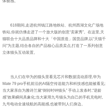
体验感。
618期间,走进杭州钱江路地铁站、杭州西湖文化广场地
铁站,你就仿佛走进了一个放大版的创意“卖家秀”。在这里,天
猫联合十大品质品牌和十大「中国质造」国货品牌,以“天猫千
问”为主题,结合各自的产品核心品质卖点,打造了一系列创意
立体猫头互动装置。
当人们在华为的猫头里看见芯片和数据流动原理,华为
Mate 79 pro手机前沿的AI隔空传送能力和科技感也能被看见;
当大家亲自为雅诗兰黛“倒转时钟猫头” 手动上发条时,“逆龄
感”效果瞬间具象化;当大家用九号猫头为自己的手机充电时,
九号电动全速续航的高能感,也被带到人们身边。