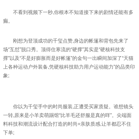
不看到视频下一秒,你根本不知道接下来的剧情还能有多
癫。
刚想为登顶成功的千玺点赞,身边的帐篷和背包先来了
场“互怼”脱口秀。顶得住寒流的“硬撑”其实是“硬核科技支
撑”以及“不是好膨胀而是好帐篷”的金句一出瞬间加深了“天猫
上各种运动户外装备,凭硬核科技助力用户运动能力”的品类印
象;
你以为千玺手中的时尚服装,正遭受买家质疑。谁想镜头
一转,原来是小羊卖萌踢馆“比羊毛还舒服是真的咩”。尖端面
料科技和潮流设计配合打造的时尚+亲肤质感,让羊都忍不住
下单;