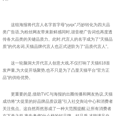
这组海报将代言人名字首字母“yyqx”,巧妙转化为四大品
类广告语,为粉丝网友带来新鲜感同时,谐音梗广告词也再度透
传各大品类的关键品质力。此时,代言人的名字成为了“天猫品
质”的代名词,天猫品牌代言人也正式进阶为了“品质代言人”。
这一轮脑洞大开代言人创意大戏,不仅打响了天猫618首
发声量,为大促开场聚势,也不只是为了凸显天猫平台“官方正
品”的供给优势。
更重要的是,借助TVC与海报的出圈传播和网友热议,天猫
成功将“大促里的好品牌品质议题”引入社交舆论中心和消费者
关注焦点。这自然而然形成了一种大范围提醒,让所有消费者
在下单之前,率先考虑“什么样的好品牌、好品质,才能满足自