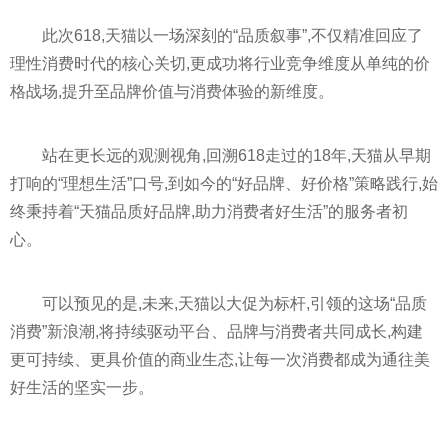
此次618,天猫以一场深刻的“品质叙事”,不仅精准回应了
理性消费时代的核心关切,更成功将行业竞争维度从单纯的价
格战场,提升至品牌价值与消费体验的新维度。
站在更长远的观测视角,回溯618走过的18年,天猫从早期
打响的“理想生活”口号,到如今的“好品牌、好价格”策略践行,始
终秉持着“天猫品质好品牌,助力消费者好生活”的服务者初
心。
可以预见的是,未来,天猫以大促为标杆,引领的这场“品质
消费”新浪潮,将持续驱动平台、品牌与消费者共同成长,构建
更可持续、更具价值的商业生态,让每一次消费都成为通往美
好生活的坚实一步。