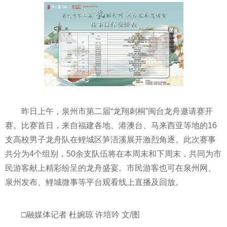
昨日上午，泉州市第二届“龙翔刺桐”闽台龙舟邀请赛开
赛。比赛首日，来自福建各地、港澳台、马来西亚等地的16
支高校男子龙舟队在鲤城区笋浯溪展开激烈角逐。此次赛事
共分为4个组别，50余支队伍将在本周末和下周末，共同为市
民游客献上精彩纷呈的龙舟盛宴。市民游客也可在泉州网、
泉州发布、鲤城微事等平台观看线上直播及回放。
□融媒体记者 杜婉琼 许培吟 文/图