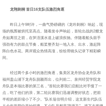
龙翔刺桐 首日16支队伍激烈角逐
昨日上午9时许，一曲气势磅礴的《龙吟刺桐》响起，现
场的氛围被烘托至高点。随着发令声响起，首轮出战的2艘龙
舟如离弦之箭，在笋浯溪水道上破浪疾驰。伴随着船头鼓手
强劲有力的鼓点节奏，船桨整齐划一地入水、出水，激起阵
阵白色水花。两岸观众热情高涨，纷纷用镜头记录下精彩瞬
间。
经过两个多小时的激烈角逐，集美区龙舟协会龙舟队和
福州盖山浦下龙舟队脱颖而出，位列前二。泉州经贸学院龙
舟队是本场比赛的第三名，“首轮比赛我们启航比对手慢了一
点，吃了他们的浪，第二轮比赛我们迅速调整好状态，把前
半程的差距缩小了不少。”队长翁佳明介绍，这支新生代队伍
从今年学期中开始组建，不少队员都是“新面孔”，接下去将继