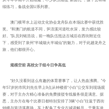
续练习，备战全国U系列赛。
澳门横琴水上运动文化协会龙舟队在本场比赛中获优胜
奖。“和澳门的航道不同，笋浯溪河道吃水深，发力感比较
好。”队员刘铭浩说，前一晚队伍抵达古城后在西街附近住
下，感受到了泉州“半城烟火半城仙”的魅力，对于此趟龙舟之
旅，他们都很开心。
规模空前 高校女子组今日争高低
“好久没看到这么有趣的体育赛事了，让人热血沸腾。”今
年57岁的市民刘先生早上9点从钟楼搭“小白”公交车到现场观
赛，对于主办方精心准备的免费接驳专线服务很是满意。据
悉，主办方在每个比赛日都特别安排了3辆“小白”往返于西街
钟楼与笋浯溪赛场，车上配备了专业古城讲解员，于乘车途