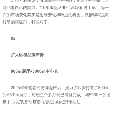
对姚万胜来说，做陶瓷是一种挑战，正因为有挑战，才
能凸显自己的能力。“10年陶瓷从业生涯就像‘过山车’，每一
次的市场变化其实是思维变化和转型的机会。做箭牌就是我
转型的突破口，我找对了。”
03
扩大区域品牌声势
800㎡展厅+5000㎡中心仓
2025年年初签约箭牌瓷砖后，姚万胜斥资打造了800㎡
的A6 Pro展厅，历经三个多月现已装修完成，与5000㎡的省
级中心仓形成“前店后仓”的区域化营销模式。