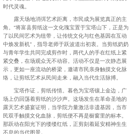
时代灵魂。
露天场地消弭艺术距离，市民成为展览真正的主
角。“将富县剪纸这一文化瑰宝置于宝塔山下，正是为
了以民间艺术为纽带，让传统文化与红色基因在互动
中焕发新机”，指导老师于跃波道出初衷。当剪纸奶奶
与青年学生共同完成剪作时，两代人的手在红纸上紧
紧交叠，在场观众无不动容。活动不仅是一次静态展
示，更如一座流动的桥梁，邀请市民亲身触摸文化脉
络，让剪纸艺术从民间走来，融入当代生活脉搏。
宝塔作证，剪纸传情。暮色为宝塔镶上金边，广
场上仍回荡着剪纸的沙沙声。这场发生在革命圣地的
露天艺术盛宴证明，当学院力量激活非遗基因，当市
民双手触摸文化血脉，剪纸便不再是橱窗里的标本。
那跃动在阳光下的缕缕红纸，正剪刻着延安
精神
生生
不息的当代图景。