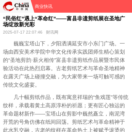
商业快讯
“民俗红”遇上“革命红”——富县非遗剪纸展在圣地广
场绽放新光彩
2025-07-17 22:07:46 财讯网
巍巍宝塔山下，夕阳洒满延安市小东门广场。一
场由西安美术学院中华文化传承实践团师生精心策划
的“圣地剪韵·薪火相传”富县非遗剪纸作品展暨市民体
验活动在此热烈启幕。古老剪纸艺术与革命圣地
精神
在露天广场上碰撞交融，为大家带来一场可触可感的
传统文化盛宴。
几十幅剪纸作品，既有寓意祥瑞的“鱼戏莲”等传统
纹样，承载着黄土高原淳朴的祈愿；更有匠心独运的
革命题材新作——宝塔山在剪影中巍然矗立，南泥湾
开荒的号角仿
佛
在纸间回荡。剪纸艺术与革命
精神
于
此水乳交融，古老的纹样在革命热土上被赋予滚烫的