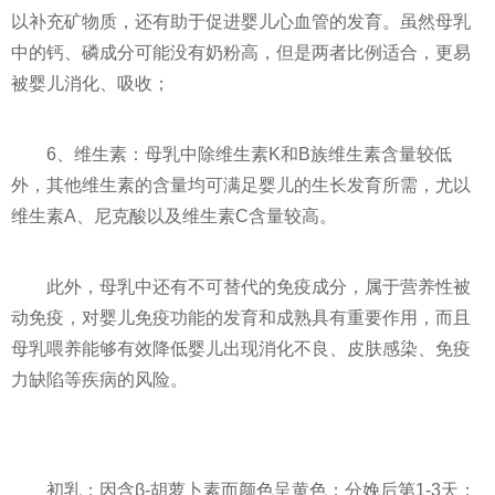
以补充矿物质，还有助于促进婴儿心血管的发育。虽然母乳
中的钙、磷成分可能没有奶粉高，但是两者比例适合，更易
被婴儿消化、吸收；
6、维生素：母乳中除维生素K和B族维生素含量较低
外，其他维生素的含量均可满足婴儿的生长发育所需，尤以
维生素A、尼克酸以及维生素C含量较高。
此外，母乳中还有不可替代的免疫成分，属于营养性被
动免疫，对婴儿免疫功能的发育和成熟具有重要作用，而且
母乳喂养能够有效降低婴儿出现消化不良、皮肤感染、免疫
力缺陷等疾病的风险。
初乳：因含β-胡萝卜素而颜色呈黄色；分娩后第1-3天；