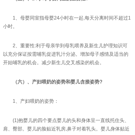
1、母婴同室指母婴24小时在一起,每天分离时间不超过1
小时。
2、重要性:利于母亲学到母乳喂养及新生儿护理知识可
以充分保证按需哺乳促进乳汁分泌。增加母子感情及适当的
开始哺乳的机会。减少新生儿交叉感染的机会。
（
六）
、产妇喂奶的姿势和婴儿含接姿势?
1、产妇喂奶的姿势：
(1)抱婴儿的四个要点婴儿的头和身体呈一直线托住头、
肩、臀部。婴儿的脸贴近乳房,鼻子对着乳头。婴儿身体贴近