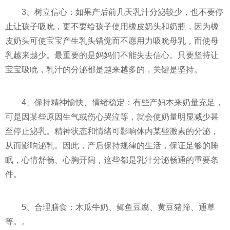
3、树立信心：如果产后前几天乳汁分泌较少，也不要停
止让孩子吸吮，更不要给孩子使用橡皮奶头和奶瓶，因为橡
皮奶头可使宝宝产生乳头错觉而不愿用力吸吮母乳，而使母
乳越来越少。最重要的是妈妈们不能失去信心。只要坚持让
宝宝吸吮，乳汁的分泌都是越来越多的，关键是坚持。
4、保持精神愉快、情绪稳定：有些产妇本来奶量充足，
可是因某些原因生气或伤心哭泣等，就会使奶量明显减少甚
至停止泌乳。精神状态和情绪可影响体内某些激素的分泌，
从而影响泌乳。因此，产后保持规律的生活，保证足够的睡
眠，心情舒畅、心胸开阔，这些都是乳汁分泌畅通的重要条
件。
5、合理膳食：木瓜牛奶、鲫鱼豆腐、黄豆猪蹄、通草
等。。