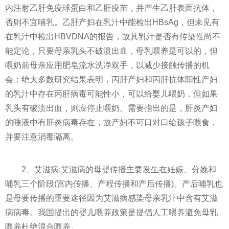
内注射乙肝免疫球蛋白和乙肝疫苗，并产生乙肝表面抗体，
否则不宜哺乳。乙肝产妇在乳汁中能检出HBsAg，但未见有
在乳汁中检出HBVDNA的报告，故其乳汁是否有传染性尚不
能定论，只要母亲乳头不破溃出血，母乳喂养是可以的，但
喂奶前母亲应用肥皂流水洗净双手，以减少接触传播的机
会；绝大多数研究结果表明，丙肝产妇和丙肝抗体阳性产妇
的乳汁中存在丙肝病毒可能性小，可以给婴儿喂奶，但如果
乳头有破溃出血，则应停止喂奶。需要指出的是，肝炎产妇
的唾液中有肝炎病毒存在，故产妇不可口对口给孩子喂食，
并要注意消毒隔离。
2、艾滋病:艾滋病的母婴传播主要发生在妊娠、分娩和
哺乳三个阶段(宫内传播、产程传播和产后传播)。产后哺乳也
是母要传播的重要途径因为艾滋病感染母亲乳汁中含有艾滋
病病毒。我国提出的婴儿喂养政策是提倡人工喂养避免母乳
喂养杜绝混合喂养。