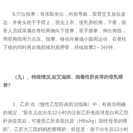
6.穴位按摩：母亲取坐位，向前弯曲，双臂交叉放在桌
边，并将头枕于手臂上，脱去上衣，使乳房松弛，下垂，医
务人员或亲属在脊柱两侧向下按摩，双手握拳，伸出拇指，
用双拇指用力点压、按摩、移动并兼做小圆周运动，在脊柱
下移的同时再自颈部移到肩胛骨，持续按摩2～3分钟。
（
九）
、特殊情况,如艾滋病、病毒性肝炎等的母乳喂
养?
1、乙肝:在《慢性乙型肝炎防治指南》中，有相当明确
的规定，“新生儿在出生12小时内注射乙肝免疫球蛋白和乙型
肝炎疫苗后，可接受乙肝表面抗原（HBsAg）阳性母亲的喂
奶”。乙肝大三阳妈妈想要喂奶，前提是：孩子出生后12小时