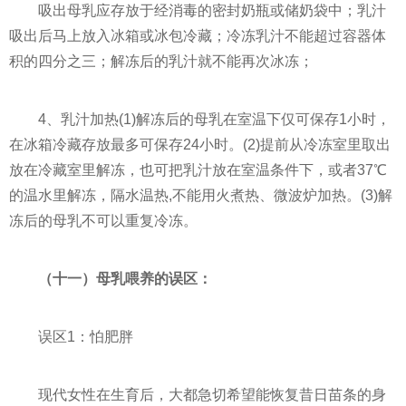
吸出母乳应存放于经消毒的密封奶瓶或储奶袋中；乳汁
吸出后马上放入冰箱或冰包冷藏；冷冻乳汁不能超过容器体
积的四分之三；解冻后的乳汁就不能再次冰冻；
4、乳汁加热(1)解冻后的母乳在室温下仅可保存1小时，
在冰箱冷藏存放最多可保存24小时。(2)提前从冷冻室里取出
放在冷藏室里解冻，也可把乳汁放在室温条件下，或者37℃
的温水里解冻，隔水温热,不能用火煮热、微波炉加热。(3)解
冻后的母乳不可以重复冷冻。
（
十一）
母乳喂养的误区：
误区1：怕肥胖
现代女性在生育后，大都急切希望能恢复昔日苗条的身